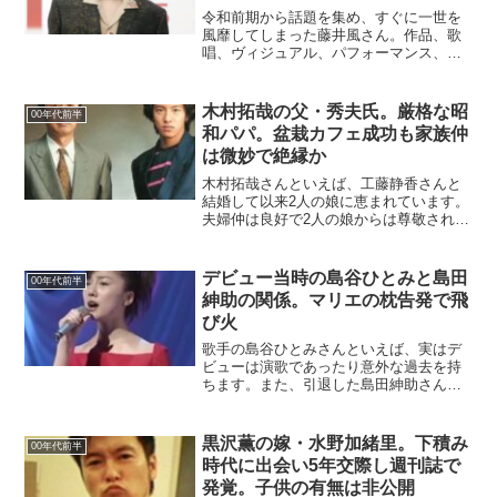
令和前期から話題を集め、すぐに一世を
風靡してしまった藤井風さん。作品、歌
唱、ヴィジュアル、パフォーマンス、ど
の部分においても同世代のアーティスト
を寄せ付けない完成度を誇り、まさに無
双状態であります。現在もなお、新しい
木村拓哉の父・秀夫氏。厳格な昭
00年代前半
ファンを獲得し続けている...
和パパ。盆栽カフェ成功も家族仲
は微妙で絶縁か
木村拓哉さんといえば、工藤静香さんと
結婚して以来2人の娘に恵まれています。
夫婦仲は良好で2人の娘からは尊敬され、
非の打ち所がない最高の家族を築いてい
ます。しかし、本人は両親との関係が微
妙で、近年は”絶縁してる”との報道も出て
デビュー当時の島谷ひとみと島田
00年代前半
います。また、母...
紳助の関係。マリエの枕告発で飛
び火
歌手の島谷ひとみさんといえば、実はデ
ビューは演歌であったり意外な過去を持
ちます。また、引退した島田紳助さんと
の意外な接点を持っていたことでも知ら
れてます。2021年にタレントのマリエさ
んの島田紳助さん関連の告発をすると、
黒沢薫の嫁・水野加緒里。下積み
00年代前半
島谷ひとみさんにも飛...
時代に出会い5年交際し週刊誌で
発覚。子供の有無は非公開