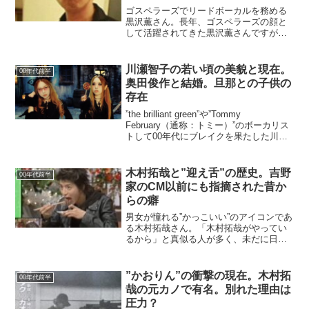
ゴスペラーズでリードボーカルを務める
黒沢薫さん。長年、ゴスペラーズの顔と
して活躍されてきた黒沢薫さんですが、
スキャンダルは少なく私生活の詳細も謎
が多いです。メンバーの中で一番早くに
結婚した人物であり、実は嫁とは結婚公
川瀬智子の若い頃の美貌と現在。
00年代前半
表までに週刊誌に撮られた...
奥田俊作と結婚。旦那との子供の
存在
”the brilliant green”や”Tommy
February（通称：トミー）”のボーカリス
トして00年代にブレイクを果たした川瀬
智子さん。作品の評価が高かっただけで
なく、00年代の若い女性たちのファッシ
ョンアイコンとしても注目...
木村拓哉と”迎え舌”の歴史。吉野
00年代前半
家のCM以前にも指摘された昔か
らの癖
男女が憧れる”かっこいい”のアイコンであ
る木村拓哉さん。「木村拓哉がやってい
るから」と真似る人が多く、未だに日本
を代表するカリスマの1人に数えられてい
ます。そんな木村さんですが、趣味趣向
や行動が細かくチェックされ、ちょっと
”かおりん”の衝撃の現在。木村拓
00年代前半
した悪癖も注目され...
哉の元カノで有名。別れた理由は
圧力？