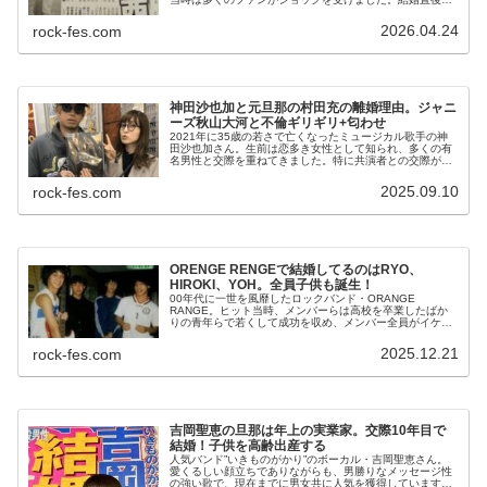
「どうせすぐ離婚する」との声がありましたが、その後に
子供も生まれ、10年以上は婚姻関...
2026.04.24
rock-fes.com
神田沙也加と元旦那の村田充の離婚理由。ジャニ
ーズ秋山大河と不倫ギリギリ+匂わせ
2021年に35歳の若さで亡くなったミュージカル歌手の神
田沙也加さん。生前は恋多き女性として知られ、多くの有
名男性と交際を重ねてきました。特に共演者との交際が多
く、”共演者キラー”とまで呼ばれていました。結婚した相
手、離婚後に交際した男性、...
2025.09.10
rock-fes.com
ORENGE RENGEで結婚してるのはRYO、
HIROKI、YOH。全員子供も誕生！
00年代に一世を風靡したロックバンド・ORANGE
RANGE。ヒット当時、メンバーらは高校を卒業したばか
りの青年らで若くして成功を収め、メンバー全員がイケメ
ンということで凄まじい女性人気でした。デビュー早々に
ドラムが有名な歌姫と交際してる...
2025.12.21
rock-fes.com
吉岡聖恵の旦那は年上の実業家。交際10年目で
結婚！子供を高齢出産する
人気バンド”いきものがかり”のボーカル・吉岡聖恵さん。
愛くるしい顔立ちでありながらも、男勝りなメッセージ性
の強い歌で、現在までに男女共に人気を獲得しています。