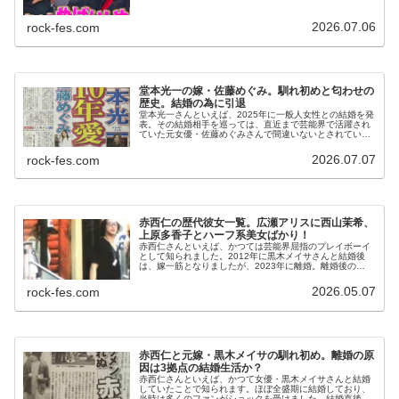
なく、結婚後も本人らは多くを...
2026.07.06
rock-fes.com
堂本光一の嫁・佐藤めぐみ。馴れ初めと匂わせの
歴史。結婚の為に引退
堂本光一さんといえば、2025年に一般人女性との結婚を発
表。その結婚相手を巡っては、直近まで芸能界で活躍され
ていた元女優・佐藤めぐみさんで間違いないとされていま
す。今日は堂本光一さんと嫁・佐藤めぐみさんの出会いと
交際、結婚について書いてみた...
2026.07.07
rock-fes.com
赤西仁の歴代彼女一覧。広瀬アリスに西山茉希、
上原多香子とハーフ系美女ばかり！
赤西仁さんといえば、かつては芸能界屈指のプレイボーイ
として知られました。2012年に黒木メイサさんと結婚後
は、嫁一筋となりましたが、2023年に離婚。離婚後の
2025年に広瀬アリスさんとの熱愛が報道されると、かつて
の赤西さんらしい遊びを再開...
2026.05.07
rock-fes.com
赤西仁と元嫁・黒木メイサの馴れ初め。離婚の原
因は3拠点の結婚生活か？
赤西仁さんといえば、かつて女優・黒木メイサさんと結婚
していたことで知られます。ほぼ全盛期に結婚しており、
当時は多くのファンがショックを受けました。結婚直後は