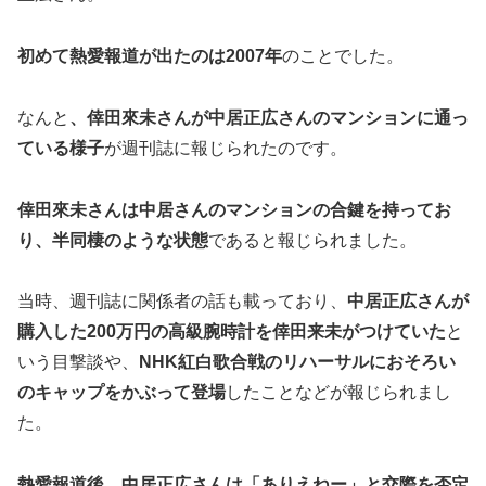
初めて熱愛報道が出たのは2007年
のことでした。
なんと
、倖田來未さんが中居正広さんのマンションに通っ
ている様子
が週刊誌に報じられたのです。
倖田來未さんは中居さんのマンションの合鍵を持ってお
り、半同棲のような状態
であると報じられました。
当時、週刊誌に関係者の話も載っており、
中居正広さんが
購入した200万円の高級腕時計を倖田来未がつけていた
と
いう目撃談や、
NHK紅白歌合戦のリハーサルにおそろい
のキャップをかぶって登場
したことなどが報じられまし
た。
熱愛報道後、中居正広さんは「ありえねー」と交際を否定