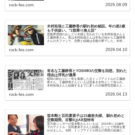
モンを付ける人の中には、「キムタ...
2025.08.09
rock-fes.com
木村拓哉と工藤静香の馴れ初め秘話。年の差2歳
も子供扱い。”2股乗り換え説”
芸能界屈指のおしどり夫婦と言われている木村拓哉さんと
工藤静香さん。実は木村拓哉さんは学生の頃から工藤静香
さんの大ファンで、交際と結婚は念願の夢でした。木村拓
哉さん自身も芸能界入りした身でしたが、工藤静香さんと
の初対面はあっけらかんとしたもの...
2026.04.10
rock-fes.com
有名な工藤静香とYOSHIKIの交際を回想。別れた
理由は浮気が濃厚
昭和の終わりに一世を風靡した元トップアイドルの工藤静
香さん。工藤静香さんといえば恋多き女性として知られ、
木村拓哉さんと結婚するまでに多くの大物男性芸能人と恋
の噂がされました。過去に交際した彼氏にはXのリーダ
ー・YOSHIKIさんもおり、この...
2026.04.13
rock-fes.com
堂本剛と百田夏菜子は15歳差夫婦。 馴れ初めと
交際期間。目撃0はAB型特有
実力派シンガーの堂本剛さんといえば、2024年に15歳年
下のアイドル・百田夏菜子さんと結婚したことで世間を驚
かせました。当時、トップアイドル同士の突然の結婚だっ
たとして大きな話題となりました。結婚前には熱愛報道も