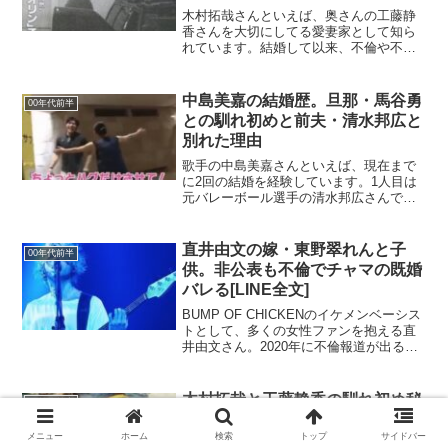
木村拓哉さんといえば、奥さんの工藤静
香さんを大切にしてる愛妻家として知ら
れています。結婚して以来、不倫や不仲
のような報道が1つもなく、あまりにも完
璧な幸せぶりに嫉妬の声も多々ありま
す。木村工藤夫妻の仲にイチャモンを付
中島美嘉の結婚歴。旦那・馬谷勇
00年代前半
ける人の中には、「キムタ...
との馴れ初めと前夫・清水邦広と
別れた理由
歌手の中島美嘉さんといえば、現在まで
に2回の結婚を経験しています。1人目は
元バレーボール選手の清水邦広さんで、2
人目はギタリストの馬谷勇さんです。今
日は中島美嘉さんの最初の結婚と、2回目
の結婚についてわかっていることを整理
直井由文の嫁・東野翠れんと子
00年代前半
してみたいと思いま...
供。非公表も不倫でチャマの既婚
バレる[LINE全文]
BUMP OF CHICKENのイケメンベーシス
トとして、多くの女性ファンを抱える直
井由文さん。2020年に不倫報道が出る
と、妻子の存在が露わになりました。今
日は直井由文さんの結婚相手の女性と、
過去の不倫報道について書いてみたいと
木村拓哉と工藤静香の馴れ初め秘
00年代前半
思います。...
話。年の差2歳も子供扱い。”2股
乗り換え説”
メニュー
ホーム
検索
トップ
サイドバー