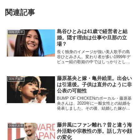
関連記事
島谷ひとみは41歳で経営者と結
00年代前半
婚。隠す理由は仕事や旦那の立
場？
長く独身のイメージが強い美人歌手の島
谷ひとみさん。変わり者が多い1999年デ
ビュー組の歌姫の中ではしっかりとした
常識人だった島谷さんだけに、彼女の長
い独身には違和感がありました。現在ま
でに結婚してるとの公式なアナウンスは
藤原基央と嫁・亀井絵里。出会い
00年代前半
ありませんが、一部報...
は引退後。子供は直井のように非
公表の可能性
BUMP OF CHICKENのボーカル・藤原基
央さんは、2020年に一般女性との結婚を
発表しました。その後、結婚した嫁が元
モーニング娘。の亀井絵里さんであるこ
とが報じられ、大きな話題になりまし
た。結婚生活について多くを語らないこ
藤井風にファン離れ？昔と違う海
00年代前半
とから、夫...
外活動や宗教性の形。話し方や顔
の変化