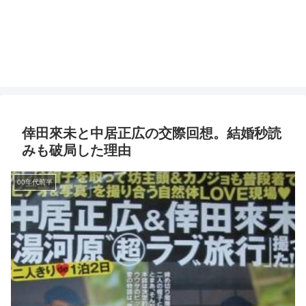
倖田來未と中居正広の交際回想。結婚秒読
みも破局した理由
00年代前半