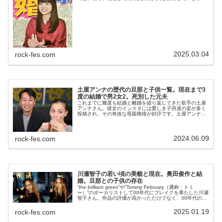
あくま私生活が見えにくい彼女ですが、実は既に結婚して
子供まで誕生しています。今日は...
2025.03.04
rock-fes.com
土屋アンナの歴代の旦那と子供一覧。現在まで3
度の結婚で男2女2。死別した元夫
これまでに幾度も結婚と離婚を繰り返してきた歌手の土屋
アンナさん。彼女のインスタには愛しき子供達の姿が多く
投稿され、その奇抜な母親模様が好評です。土屋アンナさ
んがこれまでに結婚してきた男性のほとんどが著名人でし
たが、現在の３人目の旦那さんは一...
2024.06.09
rock-fes.com
川瀬智子の若い頃の美貌と現在。奥田俊作と結
婚。旦那との子供の存在
”the brilliant green”や”Tommy February（通称：トミ
ー）”のボーカリストして00年代にブレイクを果たした川瀬
智子さん。作品の評価が高かっただけでなく、00年代の若
い女性たちのファッションアイコンとしても注目...
2025.01.19
rock-fes.com