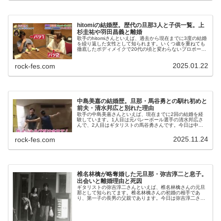
hitomiの結婚歴。歴代の旦那3人と子供一覧。上
杉圭祐や羽田昌義と離婚
歌手のhitomiさんといえば、過去から現在までに3度の結婚
を繰り返した女性として知られます。いくつ歳を重ねても
徹底したボディメイクで20代の頃と変わらないプロポーシ
ョンを保ち、私生活では男性にモテモテでした。今日は、
hitomiさんの歴代...
2025.01.22
rock-fes.com
中島美嘉の結婚歴。旦那・馬谷勇との馴れ初めと
前夫・清水邦広と別れた理由
歌手の中島美嘉さんといえば、現在までに2回の結婚を経
験しています。1人目は元バレーボール選手の清水邦広さ
んで、2人目はギタリストの馬谷勇さんです。今日は中島
美嘉さんの最初の結婚と、2回目の結婚についてわかって
いることを整理してみたいと思いま...
2025.11.24
rock-fes.com
椎名林檎が略奪婚した元旦那・弥吉淳二と息子。
出会いと離婚理由と死因
ギタリストの弥吉淳二さんといえば、椎名林檎さんの元旦
那として知られてます。椎名林檎さんの初婚の相手であ
り、第一子の長男の父親であります。今日は弥吉淳二さん
と椎名林檎さんの馴れ初めと、結婚、出産、そして離婚の
理由について書いてみたいと思います...