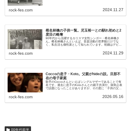
2024.11.27
rock-fes.com
椎名林檎の子供一覧。児玉裕一との馴れ初めと2
度目の略奪
90年代から活躍するカリスマ女性シンガー・椎名林檎さ
ん。椎名林檎さんといえば、音楽活動の世界観だけでな
く、私生活も個性派として知られています。初婚はデビュ
ーしてすぐの2000年で、2001年に出産し、早々に母親と
なっています。その後に離婚し...
2024.11.29
rock-fes.com
Coccoの息子・Koto。父親がhideの説。旦那不
在の母子家庭
歌手のCoccoさんといえばシングルマザーであることで有
名です。過去に息子のKotoさんとの親子共演や、病気公表
で話題になったことがありますが、その度に「子供の父親
は誰？」と疑問の声が出ます。今日はCoccoさんの息子・
Kotoさんと、父親...
2026.05.16
rock-fes.com
00年代前半