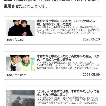
復活させた
とのことです。
木村拓哉と中居正広の不仲。2トップの絆と現
在。喧嘩やすれ違いの歴史
木村拓哉さんと中居正広さんといえば、SMAP時代はファ
ンから「2トップ」と呼ばれる名コンビでした。SMAPが天
下を獲った後、2人の絡みは減っていき、いつの間にか”不
仲説”が囁かれるようになりました。木村さんと中居さんの
仲の良し悪しは、SMA...
2026.05.10
rock-fes.com
木村拓哉と中居正広の同じ高校時代の裏話。入学
式も卒業式も一緒に登下校
木村拓哉さんと中居正広さんといえば、かつては共に
SMAPで活躍した元メンバーです。2人は同い年な上に、高
校時代は同じ都立代々木高校に通った同級生でもあります
が、グループ在籍時はずっと”不仲”が言われていました。
しかし、2人の歴史を紐解いてい...
2026.05.09
rock-fes.com
”かおりん”の衝撃の現在。木村拓哉の元カノで有
名。別れた理由は圧力？
木村拓哉さんといえば、奥さんの工藤静香さんを大切にし
てる愛妻家として知られています。結婚して以来、不倫や
不仲のような報道が1つもなく、あまりにも完璧な幸せぶ
りに嫉妬の声も多々あります。木村工藤夫妻の仲にイチャ