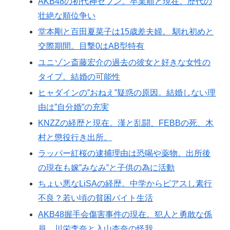
AKB48の初代神セブン。卒業順と現在。歴代の
壮絶な順位争い
堂本剛と百田夏菜子は15歳差夫婦。 馴れ初めと
交際期間。目撃0はAB型特有
ユニゾン斎藤宏介の過去の彼女と好きな女性の
タイプ。結婚の可能性
ヒャダインの”おねえ”疑惑の原因。結婚しない理
由は”自分婚”の充実
KNZZの経歴と現在。漢と乱闘、FEBBの死、木
村と懲役行き出所。
ラッパー紅桜の逮捕理由は恐喝や薬物。出所後
の現在も嫁”みなみ”と子供の為に活動
ちょい悪なLiSAの経歴。中学からピアスし素行
不良？若い頃の貧困バイト生活
AKB48握手会傷害事件の現在。犯人と勇敢な係
員。川栄李奈と入山杏奈の怪我