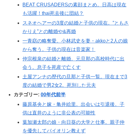
BEAT CRUSADERSの素顔まとめ。日高は現在
も活躍！thai死去後に団結？
スネオヘアーの3度の結婚と子供の現在。”ともさ
かりえ”との離婚や&再婚
一青窈の略奪愛。小林武史を妻・akkoと2人の娘
から奪う。子供の現在は音楽家！
仲宗根泉の結婚と離婚。元旦那の高校時代に出
会う。息子を死産で亡くす
土屋アンナの歴代の旦那と子供一覧。現在まで3
度の結婚で男2女2。死別した元夫
カテゴリー:
00年代前半
藤原基央と嫁・亀井絵里。出会いは引退後。子
供は直井のように非公表の可能性
葉加瀬太郎の娘・向日葵の大学と仕事。親子仲
を優先してバイオリン教えず