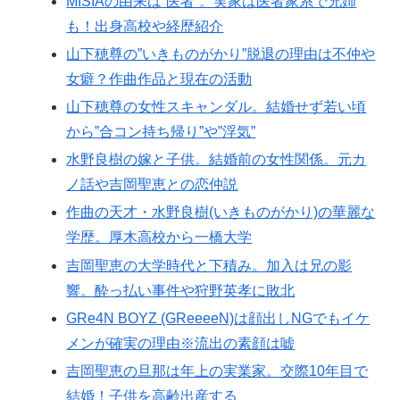
MISIAの由来は”医者”。実家は医者家系で兄姉
も！出身高校や経歴紹介
山下穂尊の”いきものがかり”脱退の理由は不仲や
女癖？作曲作品と現在の活動
山下穂尊の女性スキャンダル。結婚せず若い頃
から”合コン持ち帰り”や”浮気”
水野良樹の嫁と子供。結婚前の女性関係。元カ
ノ話や吉岡聖恵との恋仲説
作曲の天才・水野良樹(いきものがかり)の華麗な
学歴。厚木高校から一橋大学
吉岡聖恵の大学時代と下積み。加入は兄の影
響。酔っ払い事件や狩野英孝に敗北
GRe4N BOYZ (GReeeeN)は顔出しNGでもイケ
メンが確実の理由※流出の素顔は嘘
吉岡聖恵の旦那は年上の実業家。交際10年目で
結婚！子供を高齢出産する