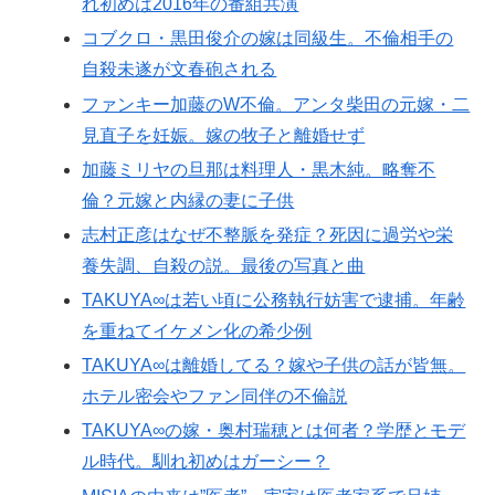
れ初めは2016年の番組共演
コブクロ・黒田俊介の嫁は同級生。不倫相手の
自殺未遂が文春砲される
ファンキー加藤のW不倫。アンタ柴田の元嫁・二
見直子を妊娠。嫁の牧子と離婚せず
加藤ミリヤの旦那は料理人・黒木純。略奪不
倫？元嫁と内縁の妻に子供
志村正彦はなぜ不整脈を発症？死因に過労や栄
養失調、自殺の説。最後の写真と曲
TAKUYA∞は若い頃に公務執行妨害で逮捕。年齢
を重ねてイケメン化の希少例
TAKUYA∞は離婚してる？嫁や子供の話が皆無。
ホテル密会やファン同伴の不倫説
TAKUYA∞の嫁・奥村瑞穂とは何者？学歴とモデ
ル時代。馴れ初めはガーシー？