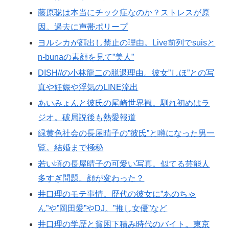
藤原聡は本当にチック症なのか？ストレスが原
因。過去に声帯ポリープ
ヨルシカが顔出し禁止の理由。Live前列でsuisと
n-bunaの素顔を見て”美人”
DISH//の小林龍二の脱退理由。彼女”しほ”との写
真や妊娠や浮気のLINE流出
あいみょんと彼氏の尾崎世界観。馴れ初めはラ
ジオ。破局説後も熱愛報道
緑黄色社会の長屋晴子の”彼氏”と噂になった男一
覧。結婚まで極秘
若い頃の長屋晴子の可愛い写真。似てる芸能人
多すぎ問題。顔が変わった？
井口理のモテ事情。歴代の彼女に”あのちゃ
ん”や”岡田愛”やDJ。”推し女優”など
井口理の学歴と貧困下積み時代のバイト。東京