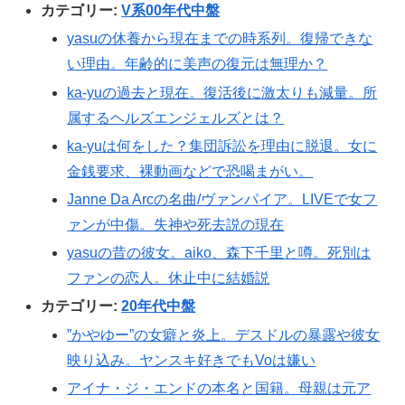
カテゴリー:
V系00年代中盤
yasuの休養から現在までの時系列。復帰できな
い理由。年齢的に美声の復元は無理か？
ka-yuの過去と現在。復活後に激太りも減量。所
属するヘルズエンジェルズとは？
ka-yuは何をした？集団訴訟を理由に脱退。女に
金銭要求、裸動画などで恐喝まがい。
Janne Da Arcの名曲/ヴァンパイア。LIVEで女フ
ァンが中傷。失神や死去説の現在
yasuの昔の彼女。aiko、森下千里と噂。死別は
ファンの恋人。休止中に結婚説
カテゴリー:
20年代中盤
”かやゆー”の女癖と炎上。デスドルの暴露や彼女
映り込み。ヤンスキ好きでもVoは嫌い
アイナ・ジ・エンドの本名と国籍。母親は元ア