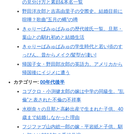
の見分け方と素顔&本名一覧
野田洋次郎と吉高由里子の交際史。結婚目前に
喧嘩？歌曲”五月の蝿”の噂
きゃりーぱみゅぱみゅの歴代彼氏一覧。旦那・
葉山との馴れ初めと結婚生活
きゃりーぱみゅぱみゅの学生時代と若い頃のす
っぴん。昔からメイク/髪型が凄い!
帰国子女・野田郎次郎の英語力。アメリカから
帰国後にイジメに遭う
カテゴリー:
00年代後半
コブクロ・小渕健太郎の嫁は中学の同級生。”乱
倫”と表された不倫の不祥事
水樹奈々の旦那と高齢出産で生まれた子供。40
歳まで結婚しなかった理由
フジファブ山内総一郎の嫁・平岩紙と子供。馴