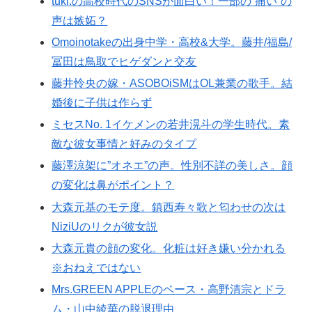
tuki.の高校時代のSNSが面白い！一部の”痛い”の
声は嫉妬？
Omoinotakeの出身中学・高校&大学。藤井/福島/
冨田は鳥取でヒゲダンと交友
藤井怜央の嫁・ASOBOiSMはOL兼業の歌手。結
婚後に子供は作らず
ミセスNo. 1イケメンの若井滉斗の学生時代。素
敵な彼女事情と好みのタイプ
藤澤涼架に”オネエ”の声。性別不詳の美しさ。顔
の変化は鼻がポイント？
大森元基のモテ度。鎮西寿々歌と匂わせの次は
NiziUのリクが彼女説
大森元貴の顔の変化。化粧は好き嫌い分かれる
※おねえではない
Mrs.GREEN APPLEのベース・高野清宗とドラ
ム・山中綾華の脱退理由