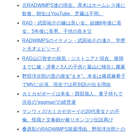
元RADWIMPS達の現在。斉木はホームレス後に
飲食、朝生はYouTube、芝藤は不明。
RAD・武田祐介の嫁は良い女。結婚6年後に長
女、5年後に長男。子供の良き父
RADWIMPSのイケメン・武田祐介の凄さ。学歴
と天才エピソード
RAD山口智史の病気・ジストニアと現在。復帰
までに嫁・冴希と3人の子供と葉山に移住し農家
野田洋次郎の昔の彼女”まき”。本名は篠原麻希子
でMVに出演。現在では死別説が出る理由
カミカゼボーイは本名・西田旭人。妻子持ちで
渋谷の”eggman”の経営者
マンウィズ/カミカゼボーイの20代美女との不
倫。怪我と文春砲が被りポンコツ伝説再び
桑原彰のRADWIMPS脱退理由。野田洋次郎との