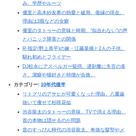
み。学歴やルーツ
優里と高木紗友希の熱愛と破局、復縁の現在。
理由は3股などの女癖
優里のタトゥーの意味と時期。”似合わない”の声
とパニック障害との関係
R-指定(野上恭平)の嫁・江藤菜摘と2人の子供。
馴れ初めとフライデー
DJ松永にアスペルガー疑惑。遅刻魔に失言の多
さ、潔癖や猫好きと特徴が合致。
カテゴリー:
10年代後半
リトグリのアサヒが可愛くなった理由。八重歯
抜いて痩せて杉咲花似
渋谷龍太のタトゥーの意味。TVで消える理由。
首の本物は隠せるのか問題
昔のすっぴん時代の渋谷龍太。奇抜な髪型やメ