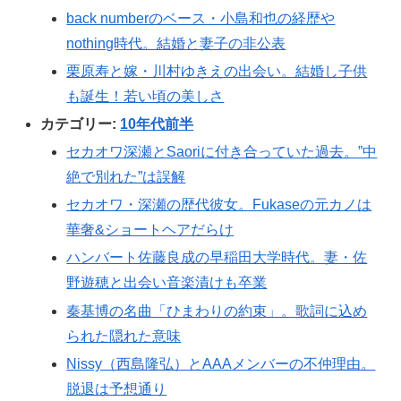
back numberのベース・小島和也の経歴や
nothing時代。結婚と妻子の非公表
栗原寿と嫁・川村ゆきえの出会い。結婚し子供
も誕生！若い頃の美しさ
カテゴリー:
10年代前半
セカオワ深瀬とSaoriに付き合っていた過去。”中
絶で別れた”は誤解
セカオワ・深瀬の歴代彼女。Fukaseの元カノは
華奢&ショートヘアだらけ
ハンバート佐藤良成の早稲田大学時代。妻・佐
野遊穂と出会い音楽漬けも卒業
秦基博の名曲「ひまわりの約束」。歌詞に込め
られた隠れた意味
Nissy（西島隆弘）とAAAメンバーの不仲理由。
脱退は予想通り