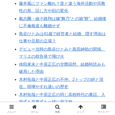
藤井風にファン離れ？昔と違う海外活動や宗教
性の形。話し方や顔の変化
氣志團・綾小路翔は嫁”舞乃”との娘”餅”。結婚後
に不倫報道も離婚せず
島谷ひとみは41歳で経営者と結婚。隠す理由は
仕事や旦那の立場？
デビュー当時の島谷ひとみと島田紳助の関係。
マリエの枕告発で飛び火
倖田來未と中居正広の交際回想。結婚秒読みも
破局した理由
木村拓哉と中居正広の不仲。2トップの絆と現
在。喧嘩やすれ違いの歴史
木村拓哉と中居正広の同じ高校時代の裏話。入
学式も卒業式も一緒に登下校
木村拓哉の学生時代の逸話。イジメ被害や同級
メニュー
ホーム
検索
トップ
サイドバー