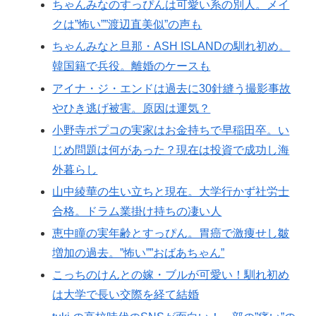
ちゃんみなのすっぴんは可愛い系の別人。メイ
クは”怖い””渡辺直美似”の声も
ちゃんみなと旦那・ASH ISLANDの馴れ初め。
韓国籍で兵役。離婚のケースも
アイナ・ジ・エンドは過去に30針縫う撮影事故
やひき逃げ被害。原因は運気？
小野寺ポプコの実家はお金持ちで早稲田卒。い
じめ問題は何があった？現在は投資で成功し海
外暮らし
山中綾華の生い立ちと現在。大学行かず社労士
合格。ドラム業掛け持ちの凄い人
恵中瞳の実年齢とすっぴん。胃癌で激痩せし皺
増加の過去。”怖い””おばあちゃん”
こっちのけんとの嫁・ブルが可愛い！馴れ初め
は大学で長い交際を経て結婚