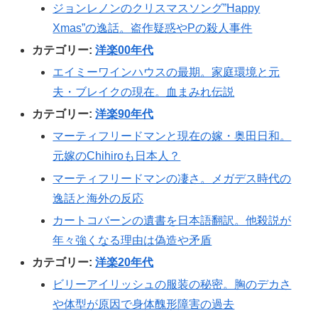
ジョンレノンのクリスマスソング”Happy
Xmas”の逸話。盗作疑惑やPの殺人事件
カテゴリー:
洋楽00年代
エイミーワインハウスの最期。家庭環境と元
夫・ブレイクの現在。血まみれ伝説
カテゴリー:
洋楽90年代
マーティフリードマンと現在の嫁・奥田日和。
元嫁のChihiroも日本人？
マーティフリードマンの凄さ。メガデス時代の
逸話と海外の反応
カートコバーンの遺書を日本語翻訳。他殺説が
年々強くなる理由は偽造や矛盾
カテゴリー:
洋楽20年代
ビリーアイリッシュの服装の秘密。胸のデカさ
や体型が原因で身体醜形障害の過去