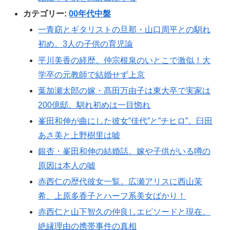
カテゴリー:
00年代中盤
一青窈とギタリストの旦那・山口周平との馴れ
初め。3人の子供の育児論
平川美香の経歴。仲宗根泉のいとこで激似！大
学卒の元教師で結婚せず上京
葉加瀬太郎の嫁・髙田万由子は東大卒で実家は
200億邸。馴れ初めは一目惚れ
峯田和伸が曲にした彼女”佳代”と”チヒロ”。臼田
あさ美と上野樹里は嘘
銀杏・峯田和伸の結婚話。嫁や子供がいる噂の
原因は本人の嘘
赤西仁の歴代彼女一覧。広瀬アリスに西山茉
希、上原多香子とハーフ系美女ばかり！
赤西仁と山下智久の仲良しエピソードと現在。
絶縁理由の携帯事件の真相