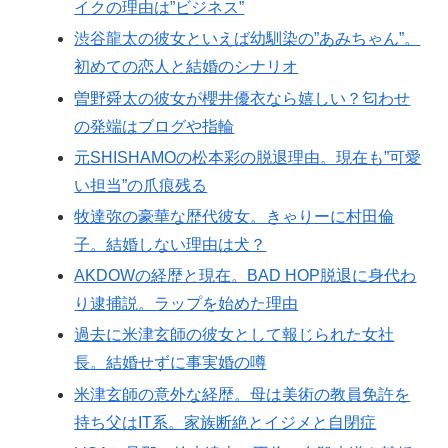
イクの理由は”ビジネス”
渋谷龍太の彼女といえば幼馴染の”あみちゃん”。
初めての恋人と結婚のシナリオ
曽野舜太の彼女が櫻井優衣なら嬉しい？匂わせ
の発端はブログや指輪
元SHISHAMOの松本彩の脱退理由。現在も”可愛
い担当”の爪痕残る
牧達弥の豪華な歴代彼女。きゃりーに村田倫
子。結婚しない理由は犬？
AKDOWの経歴と現在。BAD HOP脱退に身代わ
り逮捕説。ラップを始めた理由
過去に米津玄師の彼女として報じられた女社
長。結婚せずに事実婚の噂
米津玄師の意外な経歴。母は美術の教員免許を
持ち父はIT系。家族断絶とイジメと自閉症