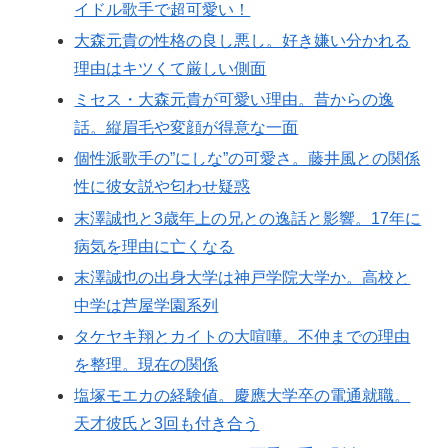
イドル歌手で超可愛い！
大森元貴の性格の良し悪し。好き嫌い分かれる
理由はキツくて厳しい側面
ミセス・大森元貴が可愛い理由。昔からの逸
話。縦眉毛や変顔が得意な一面
個性派歌手の”にしな”の可愛さ。藤井風との関係
性に彼女説や匂わせ疑惑
末澤誠也と3歳年上の兄との逸話と影響。17年に
病気を理由に亡くなる
末澤誠也の出身大学は神戸学院大学か。高校と
中学は芦屋学園系列
タケヤキ翔とカイトの大喧嘩。不仲までの理由
を整理。現在の関係
塩塚モエカの経験値。慶應大学卒の電通就職。
天才彼氏と3回も付き合う