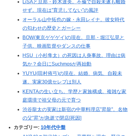
LiSAと旦那・鈴木達央。不倫で自殺未遂も離婚
せず。現在は”育児してない”の風評
オーラル山中拓也の嫁・永田レイナ。彼女時代
の匂わせの歴史とガーシー
BOW(東京ゲゲゲイ)の現在。旦那・堀江弘晃と
子供。映画監督やダンスの仕事
HSU（小杉隼太）の死因は人身事故。理由は病
気か？命日にSuchmosが再始動
YUYU(田村侑弓)の現在。結婚、病気、自殺未
遂。実家30億セレブは別人
KENTAの生い立ち。学歴と家族構成。複雑な家
庭環境で祖父母の元で育つ
渋谷龍太の実家は新宿の中華料理店”昇龍”。名物
の父”昇”が急逝で閉店[死因]
カテゴリー:
10年代中盤