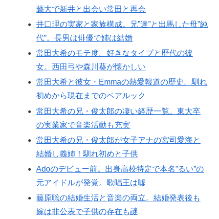
藝大で新井と出会い常田と再会
井口理の実家と家族構成。兄”達”と出馬した母”純
代”。長男は俳優で姉は結婚
常田大希のモテ度。好きなタイプと歴代の彼
女。西田弓や森川葵が懐かしい
常田大希と彼女・Emmaの熱愛報道の歴史。馴れ
初めから現在までのペアルック
常田大希の兄・俊太郎の凄い経歴一覧。東大卒
の実業家で音楽活動も充実
常田大希の兄・俊太郎が女子アナの宮司愛海と
結婚し義姉！馴れ初めと子供
Adoのデビュー前。出身高校特定で本名”るい”の
元アイドルが発覚。歌唱王は嘘
藤原聡の結婚生活と音楽の両立。結婚発表後も
嫁は非公表で子供の存在も謎