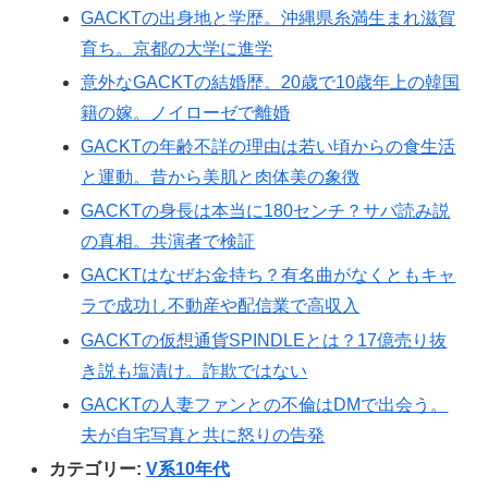
GACKTの出身地と学歴。沖縄県糸満生まれ滋賀
育ち。京都の大学に進学
意外なGACKTの結婚歴。20歳で10歳年上の韓国
籍の嫁。ノイローゼで離婚
GACKTの年齢不詳の理由は若い頃からの食生活
と運動。昔から美肌と肉体美の象徴
GACKTの身長は本当に180センチ？サバ読み説
の真相。共演者で検証
GACKTはなぜお金持ち？有名曲がなくともキャ
ラで成功し不動産や配信業で高収入
GACKTの仮想通貨SPINDLEとは？17億売り抜
き説も塩漬け。詐欺ではない
GACKTの人妻ファンとの不倫はDMで出会う。
夫が自宅写真と共に怒りの告発
カテゴリー:
V系10年代