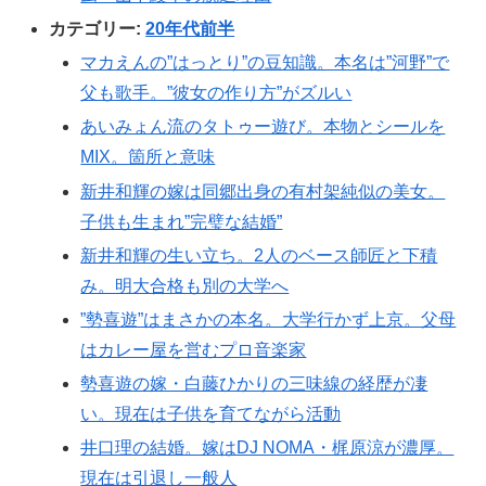
カテゴリー:
20年代前半
マカえんの”はっとり”の豆知識。本名は”河野”で
父も歌手。”彼女の作り方”がズルい
あいみょん流のタトゥー遊び。本物とシールを
MIX。箇所と意味
新井和輝の嫁は同郷出身の有村架純似の美女。
子供も生まれ”完璧な結婚”
新井和輝の生い立ち。2人のベース師匠と下積
み。明大合格も別の大学へ
”勢喜遊”はまさかの本名。大学行かず上京。父母
はカレー屋を営むプロ音楽家
勢喜遊の嫁・白藤ひかりの三味線の経歴が凄
い。現在は子供を育てながら活動
井口理の結婚。嫁はDJ NOMA・梶原涼が濃厚。
現在は引退し一般人