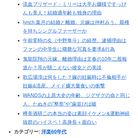
流血ブリザード・ミリーは大卒お嬢様ですっぴ
んも美人！結婚適年齢も独身の理由
lynch.葉月の結婚と離婚。元嫁は仲村みう。親権
を持ちシングルファーザーか
午前零時の夊（中野隼斗）の経歴。逮捕理由は
ファンの中学生に猥褻な写真を要求&行為
鬼龍院翔の元嫁。離婚理由は文春の10年二股報
道か？耳が聴こえない彼女との美談
歌広場淳は何をした？嫁の妊娠時に不倫相手が
妊娠&流産。メイド嬢大量食いの衝撃
WANDSの上原大史の年齢。ジグザグの命と同じ
人。たぬきの”整形”や”歯並びは嘘
樽美酒研二の本当の姿は素顔イケメン&運動神経
抜群のハイスペ！高身長＋面白い
カテゴリー:
洋楽60年代