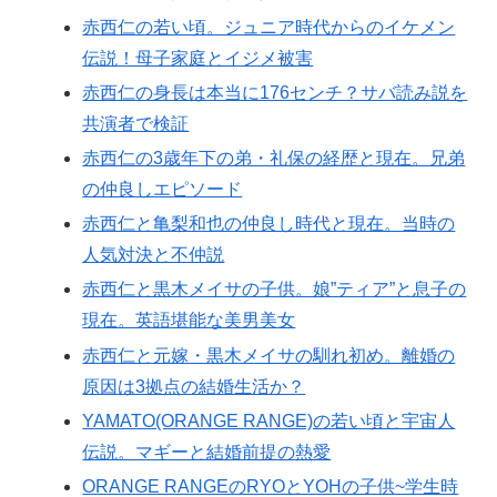
赤西仁の若い頃。ジュニア時代からのイケメン
伝説！母子家庭とイジメ被害
赤西仁の身長は本当に176センチ？サバ読み説を
共演者で検証
赤西仁の3歳年下の弟・礼保の経歴と現在。兄弟
の仲良しエピソード
赤西仁と亀梨和也の仲良し時代と現在。当時の
人気対決と不仲説
赤西仁と黒木メイサの子供。娘”ティア”と息子の
現在。英語堪能な美男美女
赤西仁と元嫁・黒木メイサの馴れ初め。離婚の
原因は3拠点の結婚生活か？
YAMATO(ORANGE RANGE)の若い頃と宇宙人
伝説。マギーと結婚前提の熱愛
ORANGE RANGEのRYOとYOHの子供~学生時