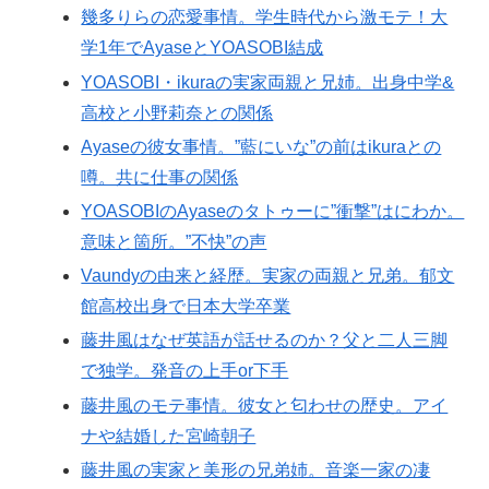
幾多りらの恋愛事情。学生時代から激モテ！大
学1年でAyaseとYOASOBI結成
YOASOBI・ikuraの実家両親と兄姉。出身中学&
高校と小野莉奈との関係
Ayaseの彼女事情。”藍にいな”の前はikuraとの
噂。共に仕事の関係
YOASOBIのAyaseのタトゥーに”衝撃”はにわか。
意味と箇所。”不快”の声
Vaundyの由来と経歴。実家の両親と兄弟。郁文
館高校出身で日本大学卒業
藤井風はなぜ英語が話せるのか？父と二人三脚
で独学。発音の上手or下手
藤井風のモテ事情。彼女と匂わせの歴史。アイ
ナや結婚した宮崎朝子
藤井風の実家と美形の兄弟姉。音楽一家の凄