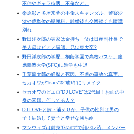
不仲やギャラ待遇、不倫など。
桑原彰と多屋来夢の不倫スキャンダル。警察沙
汰や億単位の慰謝料。離婚後も交際続くも喧嘩
別れ
野田洋次郎の実家は金持ち！父は日産副社長で
美人母はピアノ講師。兄は東大卒?
野田洋次郎の学歴。桐蔭学園で高校バスケ。慶
應義塾大学(SFC)に進学も中退
千葉龍太郎の経歴と死因。不慮の事故の真実。
セカオワが”tears”を”琥珀”にリメイク
セカオワのピエロ”DJ LOVE”は2代目！お面の中
身の素顔。何してる人？
DJ LOVEと嫁・浦えりか。子供の性別は男の
子！結婚して妻子と幸せな勝ち組
マンウィズは前身”Grantz”で顔バレ済。メンバー