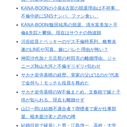
KANA-BOONの小泉&古賀の脱退理由は不祥事。
不倫中絶にSNSナンパ、ファン食い。
KANA-BOON/飯田祐馬の脱退。清水富美加と不
倫&失踪と鬱病。現在はサウナの熱波師
川谷絵音とベッキーのゲス不倫時系列。略奪未
遂のLINEや写真。嫁にバレた理由が怖い？
神田沙也加と元旦那の村田充の離婚理由。ジャ
ニーズ秋山大河と不倫ギリギリ+匂わせ
サカナ岩寺基晴の経歴。実家の父は”ほのか”代表
で金持ち！モッチも役員を務めた
サカナ岩寺基晴のW不倫まとめ。文春砲で嫁と子
供が知られる。現在も離婚せず
山口一郎は結婚不適合者？喫煙者で家が仕事部
屋。根本亜沙美と恋仲の噂
結婚目前で破局した男・江島啓一。高校・大学