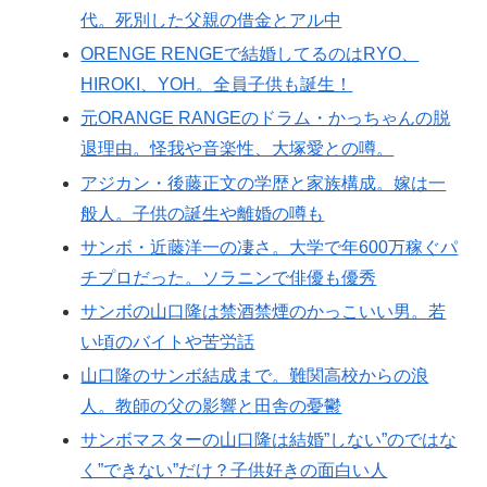
代。死別した父親の借金とアル中
ORENGE RENGEで結婚してるのはRYO、
HIROKI、YOH。全員子供も誕生！
元ORANGE RANGEのドラム・かっちゃんの脱
退理由。怪我や音楽性、大塚愛との噂。
アジカン・後藤正文の学歴と家族構成。嫁は一
般人。子供の誕生や離婚の噂も
サンボ・近藤洋一の凄さ。大学で年600万稼ぐパ
チプロだった。ソラニンで俳優も優秀
サンボの山口隆は禁酒禁煙のかっこいい男。若
い頃のバイトや苦労話
山口隆のサンボ結成まで。難関高校からの浪
人。教師の父の影響と田舎の憂鬱
サンボマスターの山口隆は結婚”しない”のではな
く”できない”だけ？子供好きの面白い人