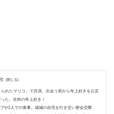
次
禁じられたマリコ」で共演。出会う前から年上好きを公言
だった。生粋の年上好き！
ブや2人での食事。成城の自宅を行き交い密会交際