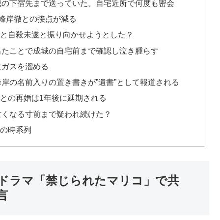
城の下宿先まで送っていた。自宅近所で何度も密会
峰岸徹との接点が減る
と自殺未遂と振り向かせようとした？
出たことで成城の自宅前まで確認し泣き腫らす
にガスを溜める
岸の名前入りの置き書きが”遺書”として報道される
との再婚は1年後に延期される
亡くなる寸前まで疑われ続けた？
の時系列
のドラマ「禁じられたマリコ」で共
言