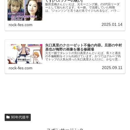
くす[バスツアーの呪い]
飯田圭織さんといえば、元モーニング娘。の2代目リーダ
ーとして知られてます。モー娘。で活躍していた時期
は、”ジョンソン”と言うあだ名でイジられるなど、バラエ
ディーでも活躍されました。グループの初期から全盛期ま
でに活躍されたメンバーということで...
2025.01.14
rock-fes.com
矢口真里のクローゼット不倫の内容。旦那の中村
昌也が梅野の画像を撮る修羅場
元モー娘でタレントの矢口真里さんといえば、長々と過去
の不倫騒動をイジられ続けています。かつてはグループ内
でトップの人気を誇った矢口真里さんだけに、かなり意外
な運命を辿っています。矢口真里さんは2011年5月21日に
俳優の中村昌也さんと結婚。...
2025.09.11
rock-fes.com
90年代後半