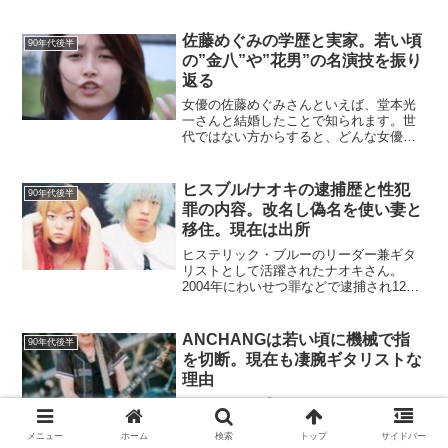
ター・ナオキさんでした。今日は、ナオ
キさんの学生時代や、バンド結成当初の
ことなどについて書いてみたいと思...
佐藤めぐみの学歴と実家。若い頃
90年代後半
の”金八”や”花男”の名演技を振り
返る
女優の佐藤めぐみさんといえば、堂本光
一さんと結婚したことで知られます。世
代ではない方からすると、どんな女優な
のか分かりにくいところがあります。今
日は佐藤めぐみさんの若い頃、特に有名
作「金八先生」と「花より男子」に出演
ヒスブル/ナオキの逮捕歴と性犯
90年代後半
した頃について振り返って...
罪の内容。改名し偽名を使い妻と
移住。現在は出所
ヒステリック・ブルーのリーダー兼ギタ
リストとして活躍されたナオキさん。
2004年にわいせつ罪などで逮捕され12年
服役し、2016年に出所。出所後は順調に
社会復帰に向けて動いていましたが、
2020年に再犯。波乱万丈な人生を歩むナ
ANCHANGは若い頃に機械で指
90年代後半
オキさんですが...
を切断。現在も凄腕ギタリストな
理由
メタルバンド「SEX MACHINEGUNS」
のリーダーで、ボーカルとギターを担当
しているANCHANGさん。バンドではほ
メニュー
ホーム
検索
トップ
サイドバー