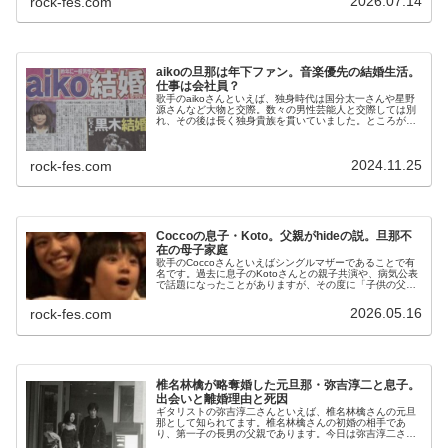
2026.07.14
rock-fes.com
aikoの旦那は年下ファン。音楽優先の結婚生活。
仕事は会社員？
歌手のaikoさんといえば、独身時代は国分太一さんや星野
源さんなど大物と交際。数々の男性芸能人と交際しては別
れ、その後は長く独身貴族を貫いていました。ところが
2021年に突如、1年前の2020年に45歳にして結婚してい
たことを発表し、世間を...
2024.11.25
rock-fes.com
Coccoの息子・Koto。父親がhideの説。旦那不
在の母子家庭
歌手のCoccoさんといえばシングルマザーであることで有
名です。過去に息子のKotoさんとの親子共演や、病気公表
で話題になったことがありますが、その度に「子供の父親
は誰？」と疑問の声が出ます。今日はCoccoさんの息子・
Kotoさんと、父親...
2026.05.16
rock-fes.com
椎名林檎が略奪婚した元旦那・弥吉淳二と息子。
出会いと離婚理由と死因
ギタリストの弥吉淳二さんといえば、椎名林檎さんの元旦
那として知られてます。椎名林檎さんの初婚の相手であ
り、第一子の長男の父親であります。今日は弥吉淳二さん
と椎名林檎さんの馴れ初めと、結婚、出産、そして離婚の