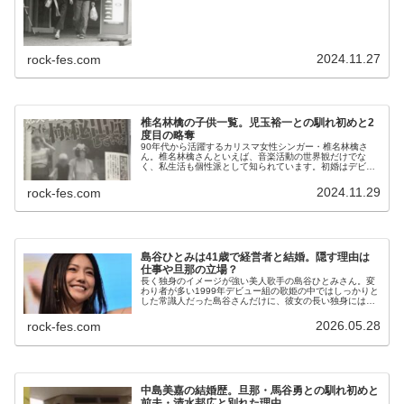
理由について書いてみたいと思います...
2024.11.27
rock-fes.com
椎名林檎の子供一覧。児玉裕一との馴れ初めと2
度目の略奪
90年代から活躍するカリスマ女性シンガー・椎名林檎さ
ん。椎名林檎さんといえば、音楽活動の世界観だけでな
く、私生活も個性派として知られています。初婚はデビュ
ーしてすぐの2000年で、2001年に出産し、早々に母親と
なっています。その後に離婚し...
2024.11.29
rock-fes.com
島谷ひとみは41歳で経営者と結婚。隠す理由は
仕事や旦那の立場？
長く独身のイメージが強い美人歌手の島谷ひとみさん。変
わり者が多い1999年デビュー組の歌姫の中ではしっかりと
した常識人だった島谷さんだけに、彼女の長い独身には違
和感がありました。現在までに結婚してるとの公式なアナ
ウンスはありませんが、一部報...
2026.05.28
rock-fes.com
中島美嘉の結婚歴。旦那・馬谷勇との馴れ初めと
前夫・清水邦広と別れた理由