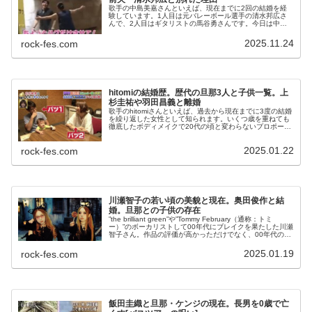
歌手の中島美嘉さんといえば、現在までに2回の結婚を経
験しています。1人目は元バレーボール選手の清水邦広さ
んで、2人目はギタリストの馬谷勇さんです。今日は中島
美嘉さんの最初の結婚と、2回目の結婚についてわかって
いることを整理してみたいと思いま...
2025.11.24
rock-fes.com
hitomiの結婚歴。歴代の旦那3人と子供一覧。上
杉圭祐や羽田昌義と離婚
歌手のhitomiさんといえば、過去から現在までに3度の結婚
を繰り返した女性として知られます。いくつ歳を重ねても
徹底したボディメイクで20代の頃と変わらないプロポーシ
ョンを保ち、私生活では男性にモテモテでした。今日は、
hitomiさんの歴代...
2025.01.22
rock-fes.com
川瀬智子の若い頃の美貌と現在。奥田俊作と結
婚。旦那との子供の存在
”the brilliant green”や”Tommy February（通称：トミ
ー）”のボーカリストして00年代にブレイクを果たした川瀬
智子さん。作品の評価が高かっただけでなく、00年代の若
い女性たちのファッションアイコンとしても注目...
2025.01.19
rock-fes.com
飯田圭織と旦那・ケンジの現在。長男を0歳で亡