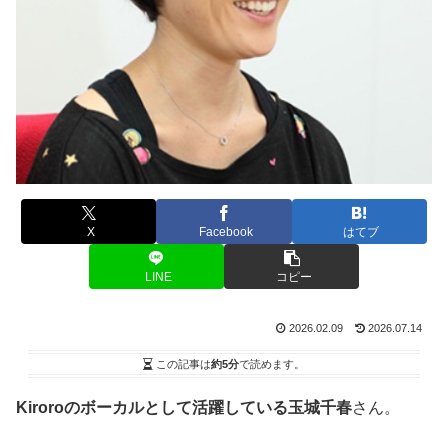
X
Facebook
はてブ
LINE
コピー
2026.02.09
2026.07.14
この記事は
約5分
で読めます。
Kiroroのボーカルとして活躍している玉城千春
さん。