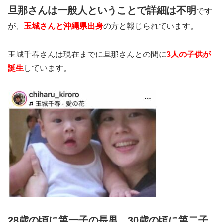
旦那さんは一般人ということで詳細は不明
です
が、
玉城さんと沖縄県出身
の方と報じられています。
玉城千春さんは現在までに旦那さんとの間に
3人の子供が
誕生
しています。
28歳の頃に第一子の長男、30歳の頃に第二子