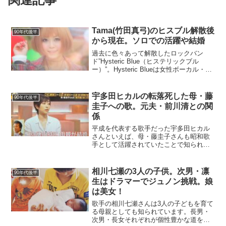
Tama(竹田真弓)のヒスブル解散後
90年代後半
から現在。ソロでの活躍や結婚
過去に色々あって解散したロックバン
ド”Hysteric Blue（ヒステリックブル
ー）”。Hysteric Blueは女性ボーカル・
Tamaさんのクリアで美しい歌声を武器に
紅白歌合戦に出場し、21世紀を担うニュ
ーカマーとして期待されていまし...
宇多田ヒカルの転落死した母・藤
90年代後半
圭子への歌。元夫・前川清との関
係
平成を代表する歌手だった宇多田ヒカル
さんといえば、母・藤圭子さんも昭和歌
手として活躍されていたことで知られま
す。親子２代でそれぞれの時代で”売れっ
子歌姫”だったことはすごいことです。側
から見たら、”2世タレント”、”親の力で成
相川七瀬の3人の子供。次男・凛
90年代後半
り上がった”と...
生はドラマーでジュノン挑戦。娘
は美女！
歌手の相川七瀬さんは3人の子どもを育て
る母親としても知られています。長男・
次男・長女それぞれが個性豊かな道を歩