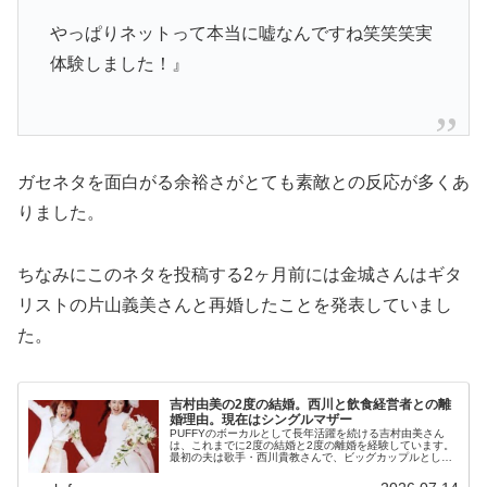
やっぱりネットって本当に嘘なんですね笑笑笑実
体験しました！』
ガセネタを面白がる余裕さがとても素敵との反応が多くあ
りました。
ちなみにこのネタを投稿する2ヶ月前には金城さんはギタ
リストの片山義美さんと再婚したことを発表していまし
た。
吉村由美の2度の結婚。西川と飲食経営者との離
婚理由。現在はシングルマザー
PUFFYのボーカルとして長年活躍を続ける吉村由美さん
は、これまでに2度の結婚と2度の離婚を経験しています。
最初の夫は歌手・西川貴教さんで、ビッグカップルとして
大きな話題を集めましたが結婚生活は約3年で終止符を打
ち、その後は一般男性との再婚...