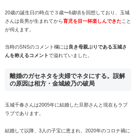
20歳の誕生日の時点で３歳〜6歳頃を回想しており、玉城
さんは長男が生まれてから
育児を目一杯楽しんできた
こと
が伺えます。
当時のSNSのコメント欄には
良き母親ぶりである玉城さ
んを称えるコメント
で溢れていました。
離婚のガセネタを夫婦でネタにする。誤解
の原因は相方・金城綾乃の破局
玉城千春さんは2005年に結婚した旦那さんと現在もラブ
ラブであります。
結婚して以降、3人の子宝に恵まれ、2020年のコロナ禍に