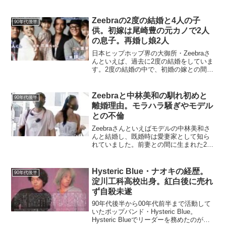
んでいます。子供達は美男美女揃いでジ
ュノンボーイコンテストへの挑戦、ドラ
マーなど話題が多いです。今日は相川七
Zeebraの2度の結婚と4人の子
90年代後半
瀬さんの3人の子どもの...
供。初嫁は尾崎豊の元カノで2人
の息子。再婚し娘2人
日本ヒップホップ界の大御所・Zeebraさ
んといえば、過去に2度の結婚をしていま
す。2度の結婚の中で、初婚の嫁との間に
2人の男児、そして2人目の嫁との間にも2
人の娘が生まれ、合計で4人の子供がいま
す。今日は、Zeebraさんの歴代の奥さん
Zeebraと中林美和の馴れ初めと
90年代後半
と...
離婚理由。モラハラ騒ぎやモデル
との不倫
Zeebraさんといえばモデルの中林美和さ
んと結婚し、既婚時は愛妻家として知ら
れていました。前妻との間に生まれた2人
の息子と合わせて4人の子供と素敵な家族
を築きましたが、その後に離婚していま
す。今日はZeebraさんと元嫁・中林美和
Hysteric Blue・ナオキの経歴。
90年代後半
さんの馴...
淀川工科高校出身。紅白後に売れ
ず自殺未遂
90年代後半から00年代前半まで活動して
いたポップバンド・Hysteric Blue。
Hysteric Blueでリーダーを務めたのがギ