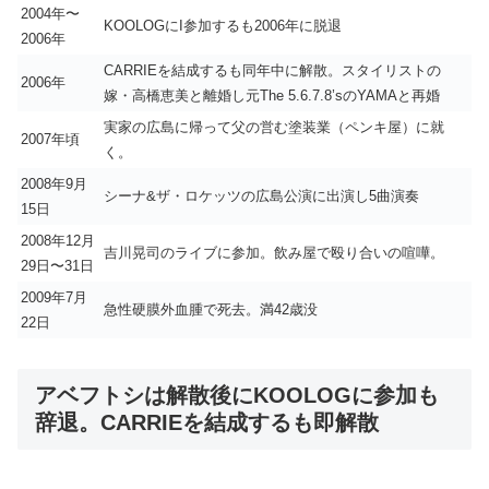
2004年〜
KOOLOGにI参加するも2006年に脱退
2006年
CARRIEを結成するも同年中に解散。スタイリストの
2006年
嫁・高橋恵美と離婚し元The 5.6.7.8’sのYAMAと再婚
実家の広島に帰って父の営む塗装業（ペンキ屋）に就
2007年頃
く。
2008年9月
シーナ&ザ・ロケッツの広島公演に出演し5曲演奏
15日
2008年12月
吉川晃司のライブに参加。飲み屋で殴り合いの喧嘩。
29日〜31日
2009年7月
急性硬膜外血腫で死去。満42歳没
22日
アベフトシは解散後にKOOLOGに参加も
辞退。CARRIEを結成するも即解散