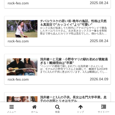
代、2...
2025.08.24
rock-fes.com
チバユウスケの若い頃~晩年の逸話。性格は天然
＆真面目で”カッコイイ”より”可愛い”
ロック人気が低迷してた時代にアナログなサウンドで勝負
したチバユウスケさん。古き良きロックスター像を令和初
期まで持ち込んだカリスマ性は流石でした。側から見たら
怖そうなチバユウスケさんですが、優しくて誠実な一面も
あります。実はかなり天然で、愛嬌...
2025.08.24
rock-fes.com
浅井健一と元嫁・小野寺マリの馴れ初めが素敵過
ぎる！離婚理由は”卒業”
"ベンジー”の愛称で親しまれている浅井健一さんといえ
ば、モデルの小野寺マリさんと結婚して、離婚する2018年
までに3人の子供に恵まれています。2人は離婚はしてしま
ったものの、最後は円満離婚でありました。ベンジーさん
と小野寺マリさんは馴れ初め...
2026.04.09
rock-fes.com
浅井健一と3人の子供。長女は名門大学卒業。息
子の小次郎とリオはモデル
BLANKEY JET CITYの浅井健一さんは前妻・小野寺マリさ
んとの間に3人の子供が誕生しています。昔から妻子に関
してはオープンにしてきたベンジーさん、大きくなった子
メニュー
ホーム
検索
トップ
サイドバー
供たちはそれぞれ芸能の道に歩み始めました。今日はベン