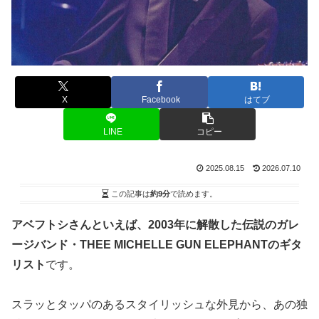
X
Facebook
はてブ
LINE
コピー
2025.08.15
2026.07.10
この記事は
約9分
で読めます。
アベフトシさんといえば、2003年に解散した伝説のガレ
ージバンド・THEE MICHELLE GUN ELEPHANTのギタ
リスト
です。
スラッとタッパのあるスタイリッシュな外見から、あの独