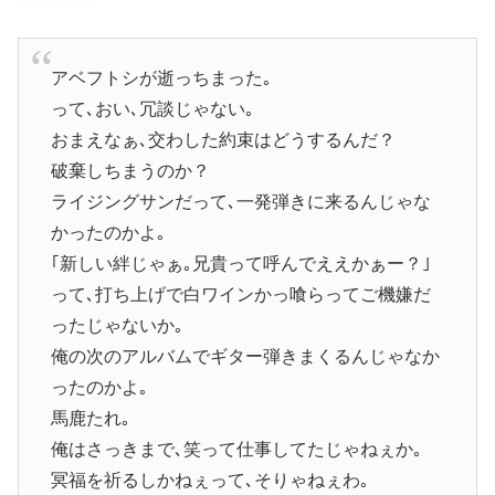
アベフトシが逝っちまった｡
って､おい､冗談じゃない｡
おまえなぁ､交わした約束はどうするんだ？
破棄しちまうのか？
ライジングサンだって､一発弾きに来るんじゃな
かったのかよ｡
｢新しい絆じゃぁ｡兄貴って呼んでええかぁー？｣
って､打ち上げで白ワインかっ喰らってご機嫌だ
ったじゃないか｡
俺の次のアルバムでギター弾きまくるんじゃなか
ったのかよ｡
馬鹿たれ｡
俺はさっきまで､笑って仕事してたじゃねぇか｡
冥福を祈るしかねぇって､そりゃねぇわ｡