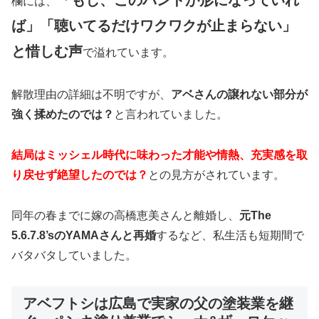
「もし、このバンドが形になっていれ
欄には、
ば」「聴いてるだけワクワクが止まらない」
と惜しむ声
で溢れています。
解散理由の詳細は不明ですが、
アベさんの譲れない部分が
強く揉めたのでは？
と言われていました。
結局はミッシェル時代に味わった才能や情熱、充実感を取
り戻せず絶望したのでは？
との見方がされています。
同年の春までに嫁の高橋恵美さんと離婚し、
元The
5.6.7.8’sのYAMAさんと再婚
するなど、私生活も短期間で
バタバタしていました。
アベフトシは広島で実家の父の塗装業を継