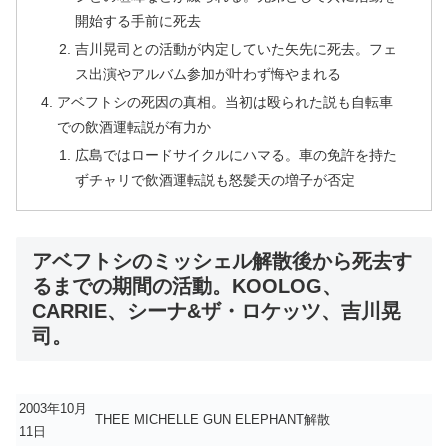
開始する手前に死去
吉川晃司との活動が内定していた矢先に死去。フェ
ス出演やアルバム参加が叶わず悔やまれる
アベフトシの死因の真相。当初は殴られた説も自転車
での飲酒運転説が有力か
広島ではロードサイクルにハマる。車の免許を持た
ずチャリで飲酒運転説も怒髪天の増子が否定
アベフトシのミッシェル解散後から死去す
るまでの期間の活動。KOOLOG、
CARRIE、シーナ&ザ・ロケッツ、吉川晃
司。
2003年10月
THEE MICHELLE GUN ELEPHANT解散
11日