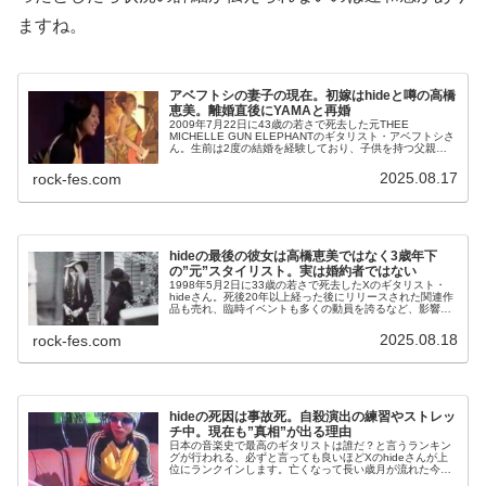
ますね。
アベフトシの妻子の現在。初嫁はhideと噂の高橋
恵美。離婚直後にYAMAと再婚
2009年7月22日に43歳の若さで死去した元THEE
MICHELLE GUN ELEPHANTのギタリスト・アベフトシさ
ん。生前は2度の結婚を経験しており、子供を持つ父親で
もありました。アベフトシさんの嫁さんや子供の情報は整
理されておら...
2025.08.17
rock-fes.com
hideの最後の彼女は高橋恵美ではなく3歳年下
の”元”スタイリスト。実は婚約者ではない
1998年5月2日に33歳の若さで死去したXのギタリスト・
hideさん。死後20年以上経った後にリリースされた関連作
品も売れ、臨時イベントも多くの動員を誇るなど、影響力
は衰えません。亡くなった際の状況に関しても多くの都市
伝説が残り、現代の若...
2025.08.18
rock-fes.com
hideの死因は事故死。自殺演出の練習やストレッ
チ中。現在も”真相”が出る理由
日本の音楽史で最高のギタリストは誰だ？と言うランキン
グが行われる、必ずと言っても良いほどXのhideさんが上
位にランクインします。亡くなって長い歳月が流れた今
も、生前のhideさんのカリスマ性は残り続けています。そ