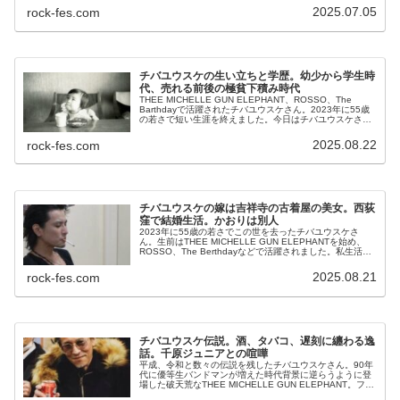
んなhideさんは1998...
2025.07.05
rock-fes.com
チバユウスケの生い立ちと学歴。幼少から学生時
代、売れる前後の極貧下積み時代
THEE MICHELLE GUN ELEPHANT、ROSSO、The
Barthdayで活躍されたチバユウスケさん。2023年に55歳
の若さで短い生涯を終えました。今日はチバユウスケさん
の経歴の学生時代から売れる前までを中心に整理してみ...
2025.08.22
rock-fes.com
チバユウスケの嫁は吉祥寺の古着屋の美女。西荻
窪で結婚生活。かおりは別人
2023年に55歳の若さでこの世を去ったチバユウスケさ
ん。生前はTHEE MICHELLE GUN ELEPHANTを始め、
ROSSO、The Berthdayなどで活躍されました。私生活で
は既婚者であり、奥さんとの目撃情報も度々ありました...
2025.08.21
rock-fes.com
チバユウスケ伝説。酒、タバコ、遅刻に纏わる逸
話。千原ジュニアとの喧嘩
平成、令和と数々の伝説を残したチバユウスケさん。90年
代に優等生バンドマンが増えた時代背景に逆らうように登
場した破天荒なTHEE MICHELLE GUN ELEPHANT。フロ
ントマンのチバユウスケさんはに至っては、00年代、10年