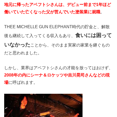
地元に帰ったアベフトシさんは、デビュー前まで1年ほど
働いていた亡くなった父が営んでいた塗装業に就職
。
THEE MICHELLE GUN ELEPHANT時代の貯金と、解散
食いには困って
後も継続して入ってくる収入もあり、
いなかった
ことから、そのまま実家の家業を継ぐもの
だと思われました。
しかし、業界はアベフトシさんの才能を放ってはおけず、
2008年の内にシーナ＆ロケッツや吉川晃司さんなどの現
場
に呼ばれます。