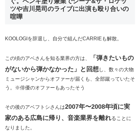
ぐ。ペンキ塗り兼業でシーナ&ザ・ロケッ
ツや吉川晃司のライブに出演も殴り合いの
喧嘩
KOOLOGIを辞退し、自分で組んだCARRIEも解散。
「弾きたいもの
この頃のアベさんを知る業界の方は、
がないから弾かなかった」と回想
し、数々の大物
ミュージシャンからオファーが届くも、全部蹴っていたそ
う。
※俳優のオファーもあったそう
2007年〜2008年頃に実
その後のアベフトシさんは
家のある広島に帰り、音楽業界を離れ
ることに
なりました。