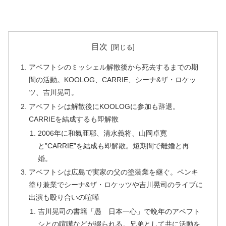
目次
アベフトシのミッシェル解散後から死去するまでの期
間の活動。KOOLOG、CARRIE、シーナ&ザ・ロケッ
ツ、吉川晃司。
アベフトシは解散後にKOOLOGに参加も辞退。
CARRIEを結成するも即解散
2006年に和氣亜耶、清水義将、山岡卓寛
と”CARRIE”を結成も即解散。短期間で離婚と再
婚。
アベフトシは広島で実家の父の塗装業を継ぐ。ペンキ
塗り兼業でシーナ&ザ・ロケッツや吉川晃司のライブに
出演も殴り合いの喧嘩
吉川晃司の書籍「愚 日本一心」で晩年のアベフト
シとの喧嘩などが綴られる。兄弟として共に活動を