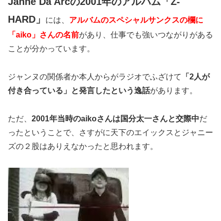
Janne Da Arcの2001年のアルバム「Z-
HARD」
には、
アルバムのスペシャルサンクスの欄に
「aiko」さんの名前
があり、仕事でも強いつながりがある
ことが分かっています。
ジャンヌの関係者か本人からがラジオでふざけて
「2人が
付き合っている」と発言したという逸話
があります。
ただ、
2001年当時のaikoさんは国分太一さんと交際中
だ
ったということで、さすがに天下のエイックスとジャニー
ズの２股はありえなかったと思われます。