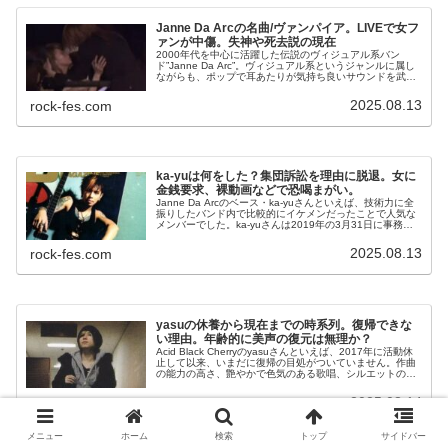
Janne Da Arcの名曲/ヴァンパイア。LIVEで女フ
ァンが中傷。失神や死去説の現在
2000年代を中心に活躍した伝説のヴィジュアル系バン
ド”Janne Da Arc”。ヴィジュアル系というジャンルに属し
ながらも、ポップで耳あたりが気持ち良いサウンドを武器
に幅広いファンを取り込んだバンドであります。そんな
Janne Da A...
2025.08.13
rock-fes.com
ka-yuは何をした？集団訴訟を理由に脱退。女に
金銭要求、裸動画などで恐喝まがい。
Janne Da Arcのベース・ka-yuさんといえば、技術力に全
振りしたバンド内で比較的にイケメンだったことで人気な
メンバーでした。ka-yuさんは2019年の3月31日に事務所
を退所し、Janne Da Arc脱退を発表し、1日後の2...
2025.08.13
rock-fes.com
yasuの休養から現在までの時系列。復帰できな
い理由。年齢的に美声の復元は無理か？
Acid Black Cherryのyasuさんといえば、2017年に活動休
止して以来、いまだに復帰の目処がついていません。作曲
の能力の高さ、艶やかで色気のある歌唱、シルエットの良
い外見、ワイルドかつユーモラスなステージング、ファン
想い、ト...
2025.08.14
rock-fes.com
メニュー
ホーム
検索
トップ
サイドバー