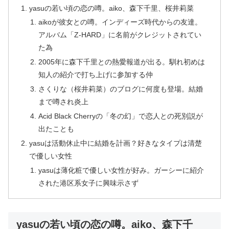
yasuの若い頃の恋の噂。aiko、森下千里、桜井莉菜
aikoが彼女との噂。インディーズ時代からの友達。
アルバム「Z-HARD」に名前がクレジットされてい
た為
2005年に森下千里との熱愛報道が出る。馴れ初めは
知人の紹介で打ち上げに参加する仲
さくりな（桜井莉菜）のブログに何度も登場。結婚
まで噂され炎上
Acid Black Cherryの「冬の幻」で恋人との死別説が
出たことも
yasuは活動休止中に結婚を計画？好きなタイプは清楚
で優しい女性
yasuは薄化粧で優しい女性が好み。ガーシーに紹介
された港区系女子に興味示さず
yasuの若い頃の恋の噂。aiko、森下千