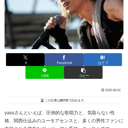
X
Facebook
はてブ
LINE
コピー
2025.08.02
この記事は
約7分
で読めます。
yasuさんといえば、圧倒的な歌唱力と、気取らない性
格、関西仕込みのユーモアセンスと、多くの男性ファンに