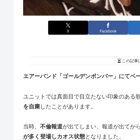
X
Facebook
この記事
エアーバンド「ゴールデンボンバー」にてベ
ユニットでは真面目で目立たない印象のある
を自粛
したことがあります。
当時、
不倫報道
が出てしまい、報道が出てか
が多く登場しカオス状態
となりました。