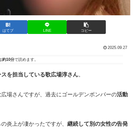
はてブ
LINE
コピー
2025.09.27
は
約10分
で読めます。
ースを担当している歌広場淳さん
。
歌広場さんですが、過去にゴールデンボンバーの
活動
らの炎上が凄かったですが、
継続して別の女性の告発