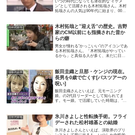
いつの時代になっても潜在的な”イケメ
ン”として活躍される木村拓哉さん。木村
拓哉さんの人気は90年代に始まり、00年
代に全盛期を迎え、10年代も継続されま
した。文字通りに”平成を抱いた男”であり
ます。今日は木村拓哉さんが若い頃から
木村拓哉と”迎え舌”の歴史。吉野
00年代前半
の流行らせた...
家のCM以前にも指摘された昔か
らの癖
男女が憧れる”かっこいい”のアイコンであ
る木村拓哉さん。「木村拓哉がやってい
るから」と真似る人が多く、未だに日本
を代表するカリスマの1人に数えられてい
ます。そんな木村さんですが、趣味趣向
や行動が細かくチェックされ、ちょっと
飯田圭織と旦那・ケンジの現在。
00年代前半
した悪癖も注目され...
長男を0歳で亡くす[バスツアーの
呪い]
飯田圭織さんといえば、元モーニング
娘。の2代目リーダーとして知られてま
す。モー娘。で活躍していた時期は、”ジ
ョンソン”と言うあだ名でイジられるな
ど、バラエディーでも活躍されました。
グループの初期から全盛期までに活躍さ
氷川きよしと性転換手術。フライ
00年代前半
れたメンバーということで...
デーされた松村雄基との結婚
氷川きよしさんといえば、演歌界のプリ
ンスとして世に出るも、いつしか女性的