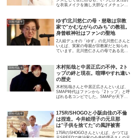
な衣装メイクを施し大胆なイメチェンを
図りました。2022年の年末から活動休止
を発表し、活動が再開されるまでに性転
換手術や男性パートナーとの結婚が噂さ
ゆず/北川悠仁の母・慈敬は宗教
00年代前半
れました。2024年...
家で”かむながらのみち”の教祖。
身曾岐神社はファンの聖地
2人組デュオの「ゆず」の北川悠仁さんと
いえば、実家の母親が宗教家だと知られ
ています。北川悠仁さんの母である北川
慈敬さんは宗教「かむながらのみち」の
教祖であることはファンの間でも有名で
す。今日は北川悠仁さんの母親・敬子さ
木村拓哉と中居正広の不仲。2ト
00年代前半
んの経歴と、教祖を務め...
ップの絆と現在。喧嘩やすれ違い
の歴史
木村拓哉さんと中居正広さんといえば、
SMAP時代はファンから「2トップ」と呼
ばれる名コンビでした。SMAPが天下を
獲った後、2人の絡みは減っていき、いつ
の間にか”不仲説”が囁かれるようになりま
した。木村さんと中居さんの仲の良し悪
175R/SHOGOと小阪由佳の不倫
00年代前半
しは、SMA...
は捏造。今井絵理子の元旦那
は”子供を捨てた”の風評被害
175RのSHOGOさんといえば、かつては
元SPEEDで政治家の今井絵理子さんの元