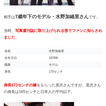
7歳年下のモデル・水野加緒里さん
相手は
です。
当時、
写真週刊誌に取り上げられる形でファンに知らされ
ました
。
名前
水野加緒里
生年月日
1978年
職業
モデル
身長
175センチ
身長173センチの嫁
をもらった黒沢さんですが、黒沢さん
の身長は165センチと日本人の平均以下。