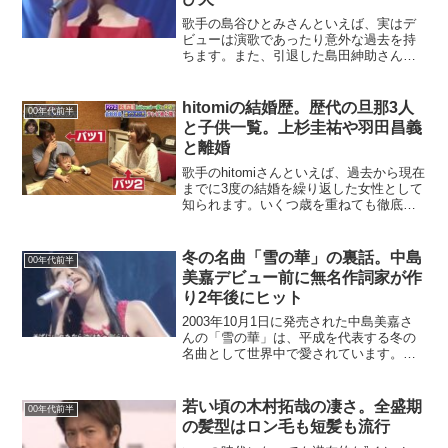
歌手の島谷ひとみさんといえば、実はデ
ビューは演歌であったり意外な過去を持
ちます。また、引退した島田紳助さんと
の意外な接点を持っていたことでも知ら
れてます。2021年にタレントのマリエさ
んの島田紳助さん関連の告発をすると、
hitomiの結婚歴。歴代の旦那3人
00年代前半
島谷ひとみさんにも飛...
と子供一覧。上杉圭祐や羽田昌義
と離婚
歌手のhitomiさんといえば、過去から現在
までに3度の結婚を繰り返した女性として
知られます。いくつ歳を重ねても徹底し
たボディメイクで20代の頃と変わらない
プロポーションを保ち、私生活では男性
にモテモテでした。今日は、hitomiさんの
冬の名曲「雪の華」の裏話。中島
00年代前半
歴代...
美嘉デビュー前に無名作詞家が作
り2年後にヒット
2003年10月1日に発売された中島美嘉さ
んの「雪の華」は、平成を代表する冬の
名曲として世界中で愛されています。
「雪の華」をカヴァーしたアーティスト
は国内だけでも河村隆一さん、森山良子
さん、徳永英明さん、藤井フミヤさん、
若い頃の木村拓哉の凄さ。全盛期
00年代前半
鬼龍院翔さん、華原朋...
の髪型はロン毛も短髪も流行