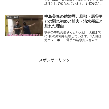
旦那として知られています。SHOGOさん
は今井絵理子さんとの間に子供が生まれ
るも、その後に離婚。現在のSHOGOさん
はグラドルの石井あみさんと再婚し、新
中島美嘉の結婚歴。旦那・馬谷勇
00年代前半
たに２...
との馴れ初めと前夫・清水邦広と
別れた理由
歌手の中島美嘉さんといえば、現在まで
に2回の結婚を経験しています。1人目は
元バレーボール選手の清水邦広さんで、2
人目はギタリストの馬谷勇さんです。今
日は中島美嘉さんの最初の結婚と、2回目
の結婚についてわかっていることを整理
してみたいと思いま...
スポンサーリンク