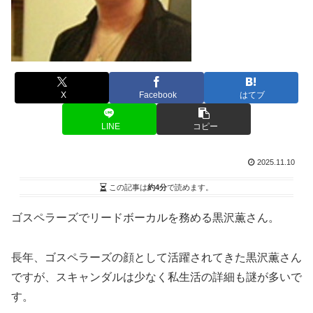
X
Facebook
はてブ
LINE
コピー
2025.11.10
この記事は
約4分
で読めます。
ゴスペラーズでリードボーカルを務める黒沢薫さん。
長年、ゴスペラーズの顔として活躍されてきた黒沢薫さん
ですが、スキャンダルは少なく私生活の詳細も謎が多いで
す。