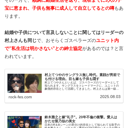
その一方で、
順調に結婚生活を送り、現在までに3人の子
宝に恵まれ、子供も無事に成人して自立してるとの噂
もあ
ります。
結婚や子供について言及しないことに関してはリーダーの
村上さんも同じ
で、おそらくゴスペラーズの
ユニット内
で”私生活は明かさない”との紳士協定
があるのでは？と言
われています。
村上てつやのサングラス無し時代。素顔が男前で
も付ける理由。目も嫁も子供も隠す
村上てつやさんといえば、ゴスペラーズのリーダーとして
知られます。サングラスをトレードマークに、ユニットの
象徴的存在として活躍してきました。村上さんは第一線で
長く活躍してるメジャーミュージシャンですが、人間的な
要所は謎が多いです。サングラスの...
2025.08.03
rock-fes.com
鈴木雅之と嫁”礼子”。20年不倫の衝撃。愛人は
かたせ梨乃似の美女
日本のR＆Bシーンの草分け的存在として知られてる歌手の
鈴木雅之さん。バラエディ番組やCMで面白いキャラが受け