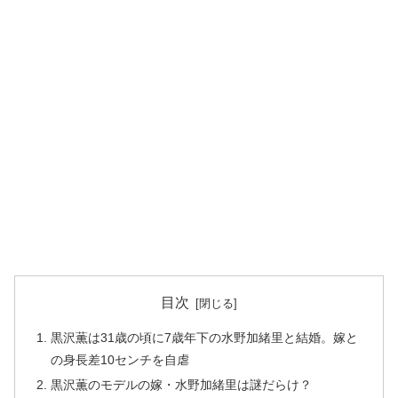
目次
黒沢薫は31歳の頃に7歳年下の水野加緒里と結婚。嫁と
の身長差10センチを自虐
黒沢薫のモデルの嫁・水野加緒里は謎だらけ？