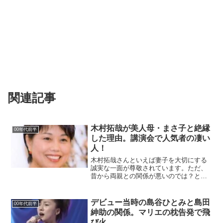
関連記事
木村拓哉が美人母・まさ子と絶縁
00年代前半
した理由。講演会で人気者の凄い
人！
木村拓哉さんといえば妻子を大切にする
誠実な一面が尊敬されています。ただ、
昔から両親との関係が悪いのでは？とい
う報道が出ています。特に母親の”まさ
子”さんとは結婚後から絶縁してるので
は？とまで言われています。今日は木村
デビュー当時の島谷ひとみと島田
00年代前半
拓哉さんの母親について書...
紳助の関係。マリエの枕告発で飛
び火