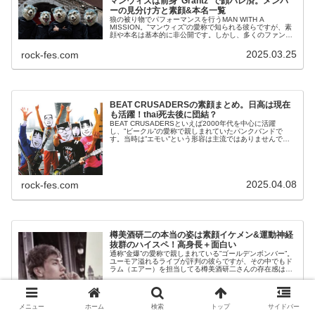
マンウィズは前身”Grantz”で顔バレ済。メンバ
ーの見分け方と素顔&本名一覧
狼の被り物でパフォーマンスを行うMAN WITH A
MISSION。”マンウィズ”の愛称で知られる彼らですが、素
顔や本名は基本的に非公開です。しかし、多くのファンか
らは2009年まで活動していた”Grantz”のメンバーがそのま
まMAN ...
2025.03.25
rock-fes.com
BEAT CRUSADERSの素顔まとめ。日高は現在
も活躍！thai死去後に団結？
BEAT CRUSADERSといえば2000年代を中心に活躍
し、”ビークル”の愛称で親しまれていたパンクバンドで
す。当時は”エモい”という形容は主流ではありませんでし
たが、今でいうエモロックに該当するバンドでした。ビー
クルのトレードマークと...
2025.04.08
rock-fes.com
樽美酒研二の本当の姿は素顔イケメン&運動神経
抜群のハイスペ！高身長＋面白い
通称”金爆”の愛称で親しまれている”ゴールデンボンバー”。
ユーモア溢れるライブが評判の彼らですが、その中でもド
ラム（エアー）を担当してる樽美酒研二さんの存在感は印
象的です。ライブやメディアでは弄られることが多く３枚
目のキャラが定着しています...
メニュー
ホーム
検索
トップ
サイドバー