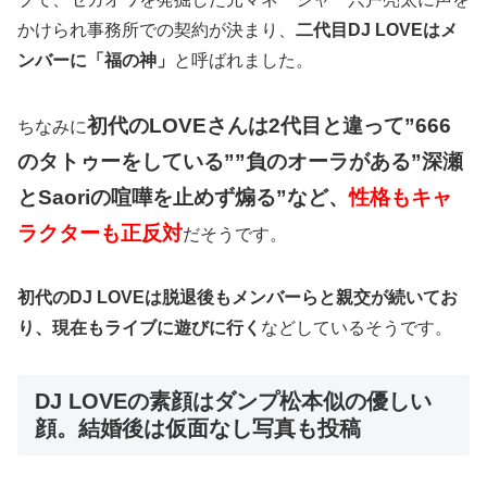
かけられ事務所での契約が決まり、
二代目DJ LOVEはメ
ンバーに「福の神」
と呼ばれました。
初代のLOVEさんは2代目と違って”666
ちなみに
のタトゥーをしている””負のオーラがある”深瀬
とSaoriの喧嘩を止めず煽る”など、
性格もキャ
ラクターも正反対
だそうです。
初代のDJ LOVEは脱退後もメンバーらと親交が続いてお
り、現在もライブに遊びに行く
などしているそうです。
DJ LOVEの素顔はダンプ松本似の優しい
顔。結婚後は仮面なし写真も投稿