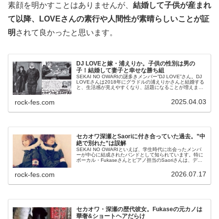
素顔を明かすことはありませんが、
結婚して子供が産まれ
て以降、LOVEさんの素行や人間性が素晴らしいことが証
明
されて良かったと思います。
DJ LOVEと嫁・浦えりか。子供の性別は男の
子！結婚して妻子と幸せな勝ち組
SEKAI NO OWARIの謎多きメンバー”DJ LOVE”さん。DJ
LOVEさんは2018年にグラドルの浦えりかさんと結婚する
と、生活感が見えやすくなり、話題になることが増えまし
た。今日はDJ LOVEさんの結婚と、生まれた子供、2人...
2025.04.03
rock-fes.com
セカオワ深瀬とSaoriに付き合っていた過去。”中
絶で別れた”は誤解
SEKAI NO OWARIといえば、学生時代に出会ったメンバ
ーが中心に結成されたバンドとして知られています。特に
ボーカル・Fukaseさんとピアノ担当のSaoriさんは、デビ
ュー前から苦楽をともにしてきた特別な存在です。そんな
2人は学生時...
2026.07.17
rock-fes.com
セカオワ・深瀬の歴代彼女。Fukaseの元カノは
華奢&ショートヘアだらけ