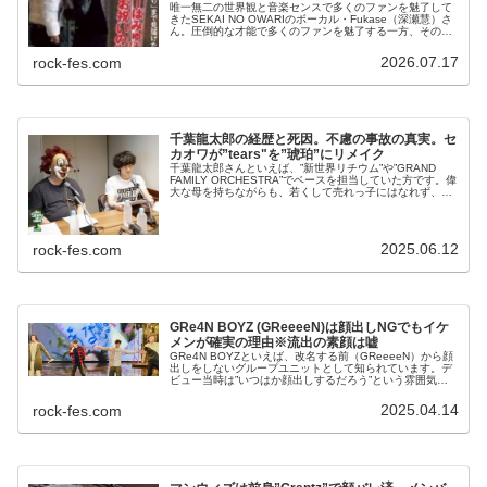
唯一無二の世界観と音楽センスで多くのファンを魅了して
きたSEKAI NO OWARIのボーカル・Fukase（深瀬慧）さ
ん。圧倒的な才能で多くのファンを魅了する一方、その恋
愛遍歴もたびたび大きな注目を集めてきました。これまで
には、きゃりーぱ...
2026.07.17
rock-fes.com
千葉龍太郎の経歴と死因。不慮の事故の真実。セ
カオワが”tears"を”琥珀”にリメイク
千葉龍太郎さんといえば、”新世界リチウム”や”GRAND
FAMILY ORCHESTRA”でベースを担当していた方です。偉
大な母を持ちながらも、若くして売れっ子にはなれず、か
なり苦労を重ねました。2018年には30歳の若さで死去す
るなど、...
2025.06.12
rock-fes.com
GRe4N BOYZ (GReeeeN)は顔出しNGでもイケ
メンが確実の理由※流出の素顔は嘘
GRe4N BOYZといえば、改名する前（GReeeeN）から顔
出しをしないグループユニットとして知られています。デ
ビュー当時は”いつはか顔出しするだろう”という雰囲気が
ありましたが結局は結成して20年経っても顔出しはしない
ままでした。今日...
2025.04.14
rock-fes.com