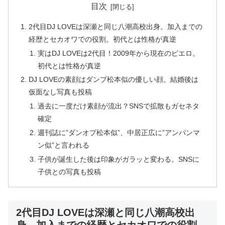
目次
2代目DJ LOVEは深瀬と同じ八潮高校出身。加入までの
経歴とセカオワでの役割。初代とは性格が真逆
実はDJ LOVEは2代目！2009年から現在のピエロ。
初代とは性格が真逆
DJ LOVEの素顔はダンプ松本似の優しい顔。結婚後は
仮面なし写真も投稿
過去に一度だけ素顔が流出？SNSで拡散もガセネタ
確定
週刊誌に”ダンオプ松本似”、中居正広に”アンパンマ
ン似”と言われる
子供が誕生した後は印象がガラッと変わる。SNSに
子供との写真も投稿
2代目DJ LOVEは深瀬と同じ八潮高校出