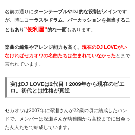
名前の通りに
ターンテーブルやDJ的な役割がメイン
です
が、時に
コーラスやドラム、パーカッションを担当するこ
”便利屋”
ともあり
的な一面
もあります。
楽曲の編集やアレンジ能力も高く、
現在のDJ LOVEがい
なければセカオワの名曲たちは生まれていなかった
とまで
言われています。
実はDJ LOVEは2代目！2009年から現在のピエ
ロ。初代とは性格が真逆
セカオワは2007年に深瀬さんが22歳の頃に結成したバン
ドで、メンバーは深瀬さんが幼稚園から高校までに出会っ
た友人たちで結成しています。