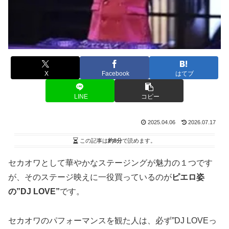
X
Facebook
はてブ
LINE
コピー
2025.04.06
2026.07.17
この記事は
約8分
で読めます。
セカオワとして華やかなステージングが魅力の１つです
が、そのステージ映えに一役買っているのが
ピエロ姿
の”DJ LOVE”
です。
セカオワのパフォーマンスを観た人は、必ず”DJ LOVEっ