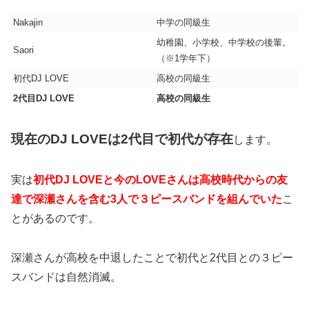
Nakajin
中学の同級生
幼稚園、小学校、中学校の後輩。
Saori
（※1学年下）
初代DJ LOVE
高校の同級生
2代目DJ LOVE
高校の同級生
現在のDJ LOVEは2代目
で初代が存在
します。
実は
初代DJ LOVEと今のLOVEさんは高校時代からの友
達で深瀬さんを含む3人で３ピースバンドを組んでいた
こ
とがあるのです。
深瀬さんが高校を中退したことで初代と2代目との３ピー
スバンドは自然消滅。