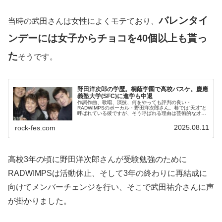
バレンタイ
当時の武田さんは女性によくモテており、
ンデーには女子からチョコを40個以上も貰っ
た
そうです。
野田洋次郎の学歴。桐蔭学園で高校バスケ。慶應
義塾大学(SFC)に進学も中退
作詞作曲、歌唱、演技、何をやっても評判の良い・
RADWIMPSのボーカル・野田洋次郎さん。巷では”天才”と
呼ばれている彼ですが、そう呼ばれる理由は芸術的な才能
だけではありません。野田洋次郎さんは高学歴としても有
名で、学生時代のエピソードから...
2025.08.11
rock-fes.com
高校3年の頃に野田洋次郎さんが受験勉強のために
RADWIMPSは活動休止、そして3年の終わりに再結成に
向けてメンバーチェンジを行い、そこで武田祐介さんに声
が掛かりました。