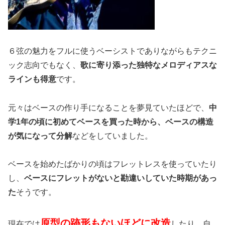
６弦の魅力をフルに使うベーシストでありながらもテクニ
ック志向でもなく、
歌に寄り添った独特なメロディアスな
ラインも得意
です。
元々はベースの作り手になることを夢見ていたほどで、
中
学1年の頃に初めてベースを買った時から、ベースの構造
が気になって分解
などをしていました。
ベースを始めたばかりの頃はフレットレスを使っていたり
し、
ベースにフレットがないと勘違いしていた時期があっ
た
そうです。
原型の跡形もないほどに改造
現在では
したり、自