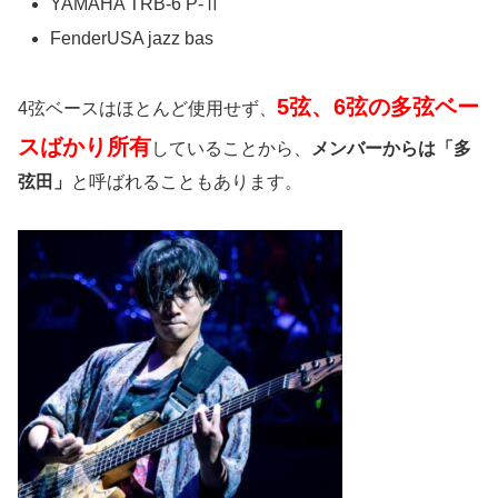
YAMAHA TRB-6 P-Ⅱ
FenderUSA jazz bas
5弦、6弦の多弦ベー
4弦ベースはほとんど使用せず、
スばかり所有
していることから、
メンバーからは「多
弦田」
と呼ばれることもあります。