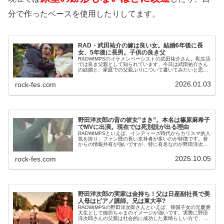
分で作ったベースを使用したりしてます。
RAD・武田祐介の嫁は良い女。結婚6年後に長
女、5年後に長男。子供の良き父
RADWIMPSのイケメンベーシストの武田祐介さん。私生活
では良き父親として知られています。今日は武田祐介さん
の結婚と、家庭での父親ぶりについて書いてみたいと思い
ます。武田祐介は2013年に28歳で結婚。現在は女1男1の2
児の父親武田祐介さ...
2026.01.03
rock-fes.com
野田洋次郎の昔の彼女”まき”。本名は篠原麻希子
でMVに出演。現在では死別説が出る理由
RADWIMPSといえば、インディーズ時代からカリスマ的人
気を誇り、ファン歴の長い支持者が多いのが特徴です。昔
からの情報共有が強いですが、特に有名なのが野田洋次郎
さんがインディーズ時代からメジャー初期頃まで交際して
いた彼女・「まき」さんです...
2025.10.05
rock-fes.com
野田洋次郎の実家は金持ち！父は日産副社長で美
人母はピアノ講師。兄は東大卒?
RADWIMPSの野田洋次郎さんといえば、帰国子女の元慶應
大生として御坊ちゃまのイメージが強いです。実際に野田
洋次郎さんの父親は社会的に成功した素晴らしい方で、母
親も漫画に出てくるような美人で優しい方です。2歳年上