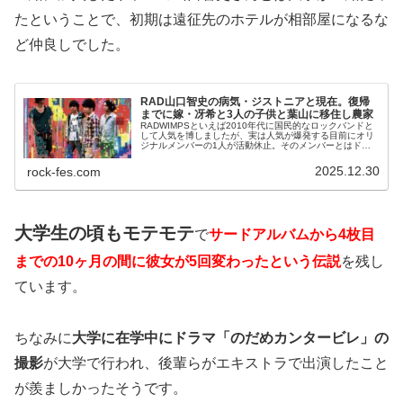
たということで、初期は遠征先のホテルが相部屋になるな
ど仲良しでした。
RAD山口智史の病気・ジストニアと現在。復帰
までに嫁・冴希と3人の子供と葉山に移住し農家
RADWIMPSといえば2010年代に国民的なロックバンドと
して人気を博しましたが、実は人気が爆発する目前にオリ
ジナルメンバーの1人が活動休止。そのメンバーとはドラ
ムとして活躍されていた山口智史さんです。山口さんは古
くからのRADWIMPS...
2025.12.30
rock-fes.com
大学生の頃もモテモテ
で
サードアルバムから
4
枚目
までの
10
ヶ月の間に彼女が
5
回変わったという伝説
を残し
ています。
ちなみに
大学に在学中にドラマ「のだめカンタービレ」の
撮影
が大学で行われ、後輩らがエキストラで出演したこと
が羨ましかったそうです。