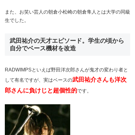
また、お笑い芸人の朝倉小松崎の朝倉隼人とは大学の同級
生でした。
武田祐介の天才エピソード。学生の頃から
自分でベース機材を改造
RADWIMPSといえば野田洋次郎さんが鬼才の変わり者と
武田祐介さんも洋次
して有名ですが、実はベースの
郎さんに負けじと超個性的
です。