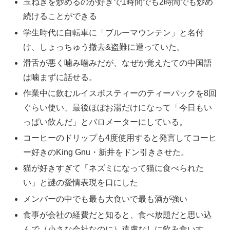
玉ねぎを炒めるのが好きで1時間でも2時間でも炒め
続けることができる
学生時代に自転車に「ブルーマウンテン」と名付
け、しょっちゅう撤去&盗難に遭っていた。
滑舌が悪く噛み噛みだが、なぜか覚えたての中国語
は噛まずに話せる。
作業中に飲むルイスボスティーのティーパックを8回
ぐらい使い、最後ほぼお湯だけになって「今日もい
っぱい飲んだ」とバロメーターにしている。
コーヒーのドリップも4度使用すると発言してコーヒ
ー好きのKing Gnu・新井をドン引きさせた。
猫が好きすぎて「ネズミになって猫に食べられた
い」と謎の愛情表現を口にした
メンバーの中でも最も大食いで最も酒が強い
食事が会社の経費だと知ると、食べ放題だと思い込
んで（小さな会社なのに）遠慮なしに飲み食いす