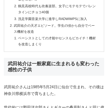
鶴見高校時代も吹奏楽部。女子にモテモテでバレン
タインにチョコ40個
洗足学園音楽大学に進学しRADWIMPSに加入
武田祐介の天才エピソード。学生の頃から自分でベー
ス機材を改造
ベーシストとしての才能やセンスもピカイチ！機材
を改造しまくり
武田祐介は一般家庭に生まれるも変わった
感性の子供
武田祐介さんは1985年5月24日に仙台で生まれ、その後は
神奈川県横浜市で育ちました。
世代的には野田洋次郎さんとギターの桑原彰さんと同じ歳