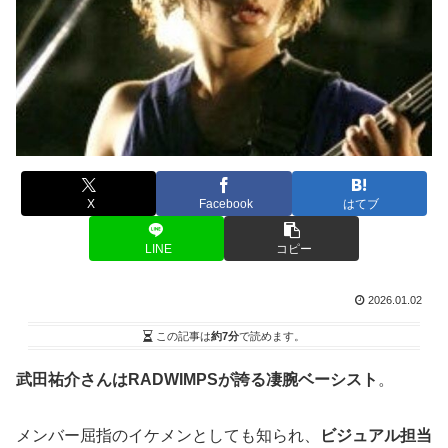
X
Facebook
はてブ
LINE
コピー
2026.01.02
この記事は
約7分
で読めます。
武田祐介さんはRADWIMPSが誇る凄腕ベーシスト
。
メンバー屈指のイケメンとしても知られ、
ビジュアル担当