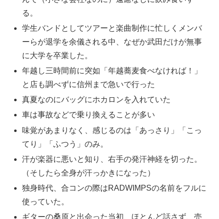
る。
学生バンドとしてツアーと楽曲制作に忙しくメンバ
ーらが退学を余儀される中、なぜか武田だけが無事
に大学を卒業した。
年越し三時間前に突如「年越蕎麦食べなければ！」
と店も調べずに信州まで急いで行った
真夏なのにバッグにホカロンを入れていた
車は事故などで乗り換えることが多い
味覚があまりなく、感じるのは「あっさり」「こっ
てり」「ふつう」のみ。
汗が楽器に悪いと知り、右手の発汗神経を切った。
（そしたら全身が汗っかきになった）
独身時代、合コンの際はRADWIMPSの名前をフルに
使っていた。
ギターの桑原と出会った当初、ほとんど話さず、売