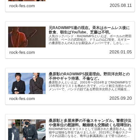
の兄貴・林太郎さんもRAD...
2025.08.11
rock-fes.com
元RADWIMPS達の現在。斉木はホームレス後に
飲食、朝生はYouTube、芝藤は不明。
人気ロックバンド・RADWIMPSといえば、ボーカルの野田
洋次郎、ベースの武田祐介、ドラムの山口智史、元ギター
の桑原彰さんの4人がお馴染みメンバーです。しかし、実
はRADWIMPSが結成された当初からのメンバーは野田洋次
郎さんと桑原彰さんの...
2026.01.05
rock-fes.com
桑原彰のRADWIMPS脱退理由。野田洋次郎との
不仲やギャラ待遇、不倫など。
桑原彰さんといえば、2001年〜2024年までRADWIMPSで
23年間ギタリストを務めた方です。バンド創立当初からの
メンバーで、バンドの顔である野田洋次郎さんと同級生で
あります。桑原彰さんの脱退はかなりの衝撃でしたが、活
動を追っているファ...
2025.09.20
rock-fes.com
桑原彰と多屋来夢の不倫スキャンダル。警察沙汰
や億単位の慰謝料。離婚後も交際続くも喧嘩別れ
RADWIMPSのギタリストとして活躍された桑原彰さん。在
籍中は地味な存在でありましたが、2021年に不倫がスクー
プされ話題になると、晩年は参議議員にまで登り詰めた暴
露系YouTuberのガーシーさんと強い親交関係が知られ知名