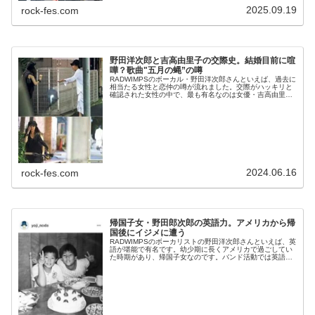
度を一気に上げ...
2025.09.19
rock-fes.com
野田洋次郎と吉高由里子の交際史。結婚目前に喧
嘩？歌曲"五月の蝿”の噂
RADWIMPSのボーカル・野田洋次郎さんといえば、過去に
相当たる女性と恋仲の噂が流れました。交際がハッキリと
確認された女性の中で、最も有名なのは女優・吉高由里子
さんです。天才肌同士のお似合いカップルだったというこ
とで、当時は両ファンから応...
2024.06.16
rock-fes.com
帰国子女・野田郎次郎の英語力。アメリカから帰
国後にイジメに遭う
RADWIMPSのボーカリストの野田洋次郎さんといえば、英
語が堪能で有名です。幼少期に長くアメリカで過ごしてい
た時期があり、帰国子女なのです。バンド活動では英語力
が注目されることも多いです。今日は、帰国子女である野
田洋次郎さんの英語力と、帰...